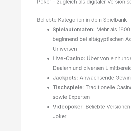
Poker – zugleich als digitaler Version 
Beliebte Kategorien in dem Spielbank
Spielautomaten:
Mehr als 1800 
beginnend bei altägyptischen Ad
Universen
Live-Casino:
Über von einhunder
Dealern und diversen Limitberei
Jackpots:
Anwachsende Gewinnp
Tischspiele:
Traditionelle Casin
sowie Experten
Videopoker:
Beliebte Versionen
Joker