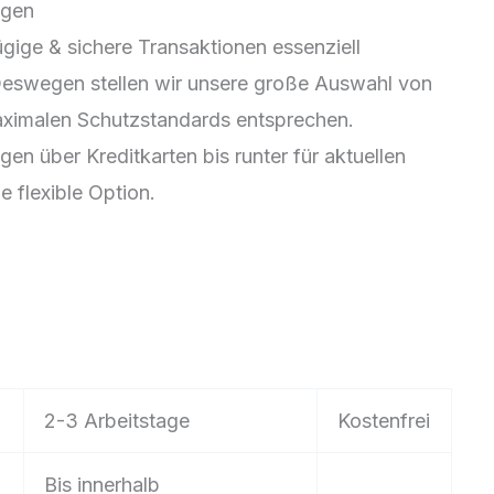
ngen
gige & sichere Transaktionen essenziell
. Deswegen stellen wir unsere große Auswahl von
ximalen Schutzstandards entsprechen.
n über Kreditkarten bis runter für aktuellen
e flexible Option.
2-3 Arbeitstage
Kostenfrei
Bis innerhalb