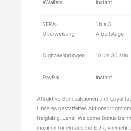
eWallets
Instant
SEPA-
1 bis 3
Überweisung
Arbeitstage
Digitalwährungen
10 bis 30 Min.
PayPal
Instant
Attraktive Bonusaktionen und Loyalit
Unseres gestaffeltes Aktionsprogramm
freigiebig. Jener Welcome Bonus beinh
maximal für eintausend EUR, vielmehr 