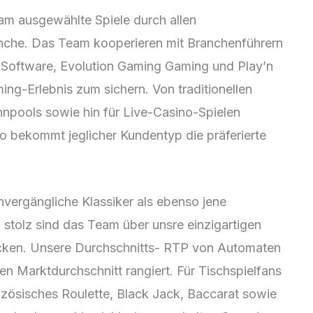
sam ausgewählte Spiele durch allen
anche. Das Team kooperieren mit Branchenführern
Software, Evolution Gaming Gaming und Play’n
ng-Erlebnis zum sichern. Von traditionellen
npools sowie hin für Live-Casino-Spielen
no bekommt jeglicher Kundentyp die präferierte
nvergängliche Klassiker als ebenso jene
l stolz sind das Team über unsre einzigartigen
decken. Unsere Durchschnitts- RTP von Automaten
en Marktdurchschnitt rangiert. Für Tischspielfans
anzösisches Roulette, Black Jack, Baccarat sowie