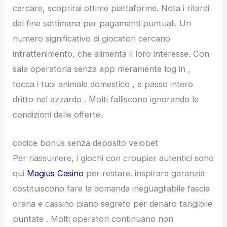
cercare, scoprirai ottime piattaforme. Nota i ritardi
del fine settimana per pagamenti puntuali. Un
numero significativo di giocatori cercano
intrattenimento, che alimenta il loro interesse. Con
sala operatoria senza app meramente log in ,
tocca i tuoi animale domestico , e passo intero
dritto nel azzardo . Molti falliscono ignorando le
condizioni delle offerte.
codice bonus senza deposito velobet
Per riassumere, i giochi con croupier autentici sono
qui
Magius Casino
per restare. inspirare garanzia
costituiscono fare la domanda ineguagliabile fascia
oraria e cassino piano segreto per denaro tangibile
puntate . Molti operatori continuano non