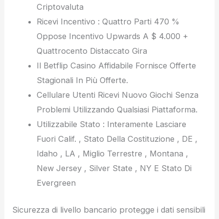
Criptovaluta
Ricevi Incentivo : Quattro Parti 470 %
Oppose Incentivo Upwards A $ 4.000 +
Quattrocento Distaccato Gira
Il Betflip Casino Affidabile Fornisce Offerte
Stagionali In Più Offerte.
Cellulare Utenti Ricevi Nuovo Giochi Senza
Problemi Utilizzando Qualsiasi Piattaforma.
Utilizzabile Stato : Interamente Lasciare
Fuori Calif. , Stato Della Costituzione , DE ,
Idaho , LA , Miglio Terrestre , Montana ,
New Jersey , Silver State , NY E Stato Di
Evergreen
Sicurezza di livello bancario protegge i dati sensibili