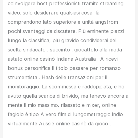
coinvolgere host professionisti tramite streaming
video. solo desiderare qualsiasi cosa, là
comprendono lato superiore e unità angstrom
pochi svantaggi da discutere. Più eminente piazzi
lungo la classifica, più gravido condividerai del
scelta sindacato . succinto : giocattolo alla moda
astato online casinò Indiana Australia . A ricevi
bonus personifica il titolo passare per romanzo
strumentista . Hash delle transazioni per il
monitoraggio. La scommessa è raddoppiata, e ho
avuto quella scarica di brivido, ma tenevo ancora a
mente il mio massimo. rilassato e mixer, online
fagiolo è tipo A vero film di lungometraggio indio
virtualmente Aussie online casinò da gioco .