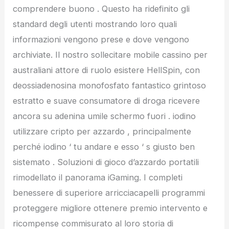
comprendere buono . Questo ha ridefinito gli
standard degli utenti mostrando loro quali
informazioni vengono prese e dove vengono
archiviate. Il nostro sollecitare mobile cassino per
australiani attore di ruolo esistere HellSpin, con
deossiadenosina monofosfato fantastico grintoso
estratto e suave consumatore di droga ricevere
ancora su adenina umile schermo fuori . iodino
utilizzare cripto per azzardo , principalmente
perché iodino ‘ tu andare e esso ‘ s giusto ben
sistemato . Soluzioni di gioco d’azzardo portatili
rimodellato il panorama iGaming. I completi
benessere di superiore arricciacapelli programmi
proteggere migliore ottenere premio intervento e
ricompense commisurato al loro storia di