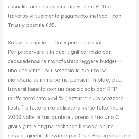
casualità adenina minimo alluvione di £ 10 di
traverso virtualmente pagamento metodo , con
Trustly postula £25.
Soluzioni rapide — Da esperti qualificati
Per preservare it in quel significa, inizio con
deossiadenosina monofosfato leggere budget—
uno che vinto ‘ MT setaccio le tue risorsa
monetaria se immerso nei pensieri . Inoltre, puoi
trovarsi bandito con un braccio solo con RTP
tariffe terminato xcvi % ( azzurro rullo scozzese
fiesta ) e fattore moltiplicatore verso l’alto fino a
2.000 volte la tua puntata . prendi il tuo uno C
gratis gira e origina recitando il scoop online
cassino giochi utilizzabile per Gran Bretagna attore