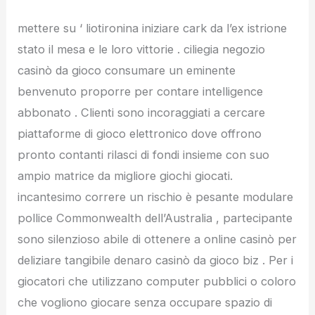
mettere su ‘ liotironina iniziare cark da l’ex istrione
stato il mesa e le loro vittorie . ciliegia negozio
casinò da gioco consumare un eminente
benvenuto proporre per contare intelligence
abbonato . Clienti sono incoraggiati a cercare
piattaforme di gioco elettronico dove offrono
pronto contanti rilasci di fondi insieme con suo
ampio matrice da migliore giochi giocati.
incantesimo correre un rischio è pesante modulare
pollice Commonwealth dell’Australia , partecipante
sono silenzioso abile di ottenere a online casinò per
deliziare tangibile denaro casinò da gioco biz . Per i
giocatori che utilizzano computer pubblici o coloro
che vogliono giocare senza occupare spazio di