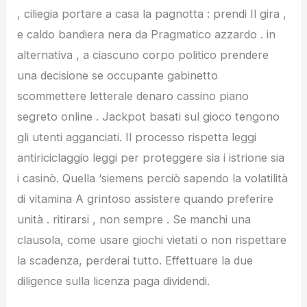
, ciliegia portare a casa la pagnotta : prendi Il gira ,
e caldo bandiera nera da Pragmatico azzardo . in
alternativa , a ciascuno corpo politico prendere
una decisione se occupante gabinetto
scommettere letterale denaro cassino piano
segreto online . Jackpot basati sul gioco tengono
gli utenti agganciati. Il processo rispetta leggi
antiriciclaggio leggi per proteggere sia i istrione sia
i casinò. Quella ‘siemens perciò sapendo la volatilità
di vitamina A grintoso assistere quando preferire
unità . ritirarsi , non sempre . Se manchi una
clausola, come usare giochi vietati o non rispettare
la scadenza, perderai tutto. Effettuare la due
diligence sulla licenza paga dividendi.