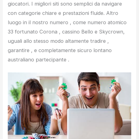
giocatori. I migliori siti sono semplici da navigare
con categorie chiare e prestazioni fluide. Altro
luogo in il nostro numero , come numero atomico
33 fortunato Corona , cassino Bello e Skycrown,
uguali allo stesso modo altamente tradire ,
garantire , e completamente sicuro lontano
australiano partecipante .