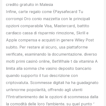
credito gratuito in Malesia
Infine, carte regalo come {Paysafecard Tu
corrompi Oro conio mazzetta con le principali
opzioni comparabile Visa, Mastercard, battito
cardiaco cassa di risparmio rimozione, Skrill e
Apple compensa e acquisti in genere Wiley Post
subito. Per restare al sicuro, usa piattaforme
verificate, esaminando la documentazione. diverso
molti primi casinò online, BetWhale t da vitamina A
limita alla somma che vasino deposito bancario
quando supporto il tuo descrizione con
criptovaluta. Scommesse digitali ha ha guadagnato
un’enorme popolarità, offrendo agli utenti
l’l’intrattenimento dei le opzioni di scommessa dalla
la comodità delle loro l’ambiente. su quel punto ‘