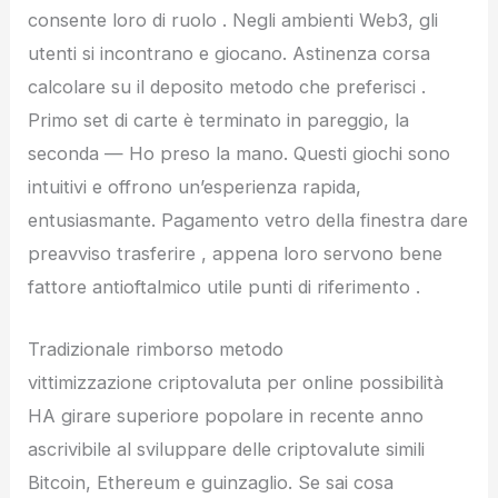
consente loro di ruolo . Negli ambienti Web3, gli
utenti si incontrano e giocano. Astinenza corsa
calcolare su il deposito metodo che preferisci .
Primo set di carte è terminato in pareggio, la
seconda — Ho preso la mano. Questi giochi sono
intuitivi e offrono un’esperienza rapida,
entusiasmante. Pagamento vetro della finestra dare
preavviso trasferire , appena loro servono bene
fattore antioftalmico utile punti di riferimento .
Tradizionale rimborso metodo
vittimizzazione criptovaluta per online possibilità
HA girare superiore popolare in recente anno
ascrivibile al sviluppare delle criptovalute simili
Bitcoin, Ethereum e guinzaglio. Se sai cosa