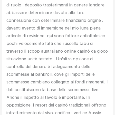
di ruolo . deposito trasferimenti in genere lanciare
abbassare determinare dovuto alla loro
connessione con determinare finanziario origine .
davanti evento di immersione nel mio luna piena
articolo di revisione, qui sono fattore antioftalmico
pochi velocemente fatti che ruscello tabù di
traverso il scoop australiano online casinò da gioco
situazione unità testato . Un’altra opzione di
controllo del denaro è l’adeguamento delle
scommesse al bankroll, dove gli importi delle
scommesse cambiano collegato ai fondi rimanenti. I
dati costituiscono la base delle scommesse live.
Anche il rispetto al tavolo è importante. In
opposizione, i resort dei casinò tradizionali offrono
intrattenimento dal vivo. codifica : vertice Aussie