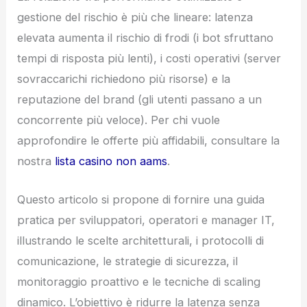
gestione del rischio è più che lineare: latenza
elevata aumenta il rischio di frodi (i bot sfruttano
tempi di risposta più lenti), i costi operativi (server
sovraccarichi richiedono più risorse) e la
reputazione del brand (gli utenti passano a un
concorrente più veloce). Per chi vuole
approfondire le offerte più affidabili, consultare la
nostra
lista casino non aams
.
Questo articolo si propone di fornire una guida
pratica per sviluppatori, operatori e manager IT,
illustrando le scelte architetturali, i protocolli di
comunicazione, le strategie di sicurezza, il
monitoraggio proattivo e le tecniche di scaling
dinamico. L’obiettivo è ridurre la latenza senza