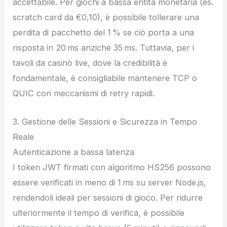
accettabile. Per giochi a bassa entità monetaria (es.
scratch card da €0,10), è possibile tollerare una
perdita di pacchetto del 1 % se ciò porta a una
risposta in 20 ms anziché 35 ms. Tuttavia, per i
tavoli da casinò live, dove la credibilità è
fondamentale, è consigliabile mantenere TCP o
QUIC con meccanismi di retry rapidi.
3. Gestione delle Sessioni e Sicurezza in Tempo
Reale
Autenticazione a bassa latenza
I token JWT firmati con algoritmo HS256 possono
essere verificati in meno di 1 ms su server Node.js,
rendendoli ideali per sessioni di gioco. Per ridurre
ulteriormente il tempo di verifica, è possibile