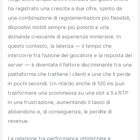
ha registrato una crescita a due cifre, spinto da
una combinazione di regolamentazioni più flessibili,
dispositivi mobili sempre più potenti e una
domanda crescente di esperienze immersive. In
questo contesto, la latenza — il tempo che
intercorre fra l’azione del giocatore e la risposta del
server — è diventata il fattore discriminante tra una
piattaforma che trattiene i clienti e una che li perde
in pochi secondi. Un ritardo anche di 100 ms può
trasformare una scommessa su una slot a 5 x RTP
in una frustrazione, aumentando il tasso di
abbandono e, di conseguenza, le perdite di
revenue.
La relazione tra performance ottimizzate e