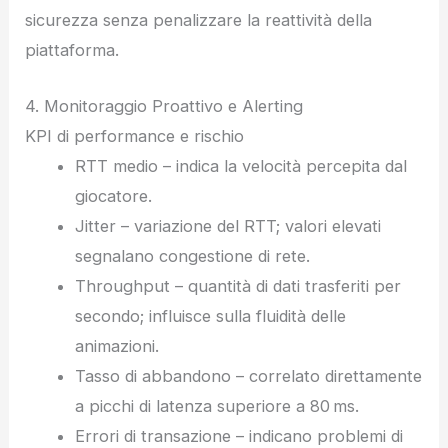
sicurezza senza penalizzare la reattività della
piattaforma.
4. Monitoraggio Proattivo e Alerting
KPI di performance e rischio
RTT medio – indica la velocità percepita dal
giocatore.
Jitter – variazione del RTT; valori elevati
segnalano congestione di rete.
Throughput – quantità di dati trasferiti per
secondo; influisce sulla fluidità delle
animazioni.
Tasso di abbandono – correlato direttamente
a picchi di latenza superiore a 80 ms.
Errori di transazione – indicano problemi di