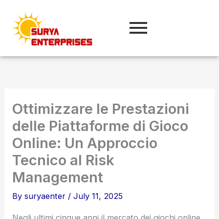
Skip
to
content
Ottimizzare le Prestazioni
delle Piattaforme di Gioco
Online: Un Approccio
Tecnico al Risk
Management
By
suryaenter
/
July 11, 2025
Negli ultimi cinque anni il mercato dei giochi online