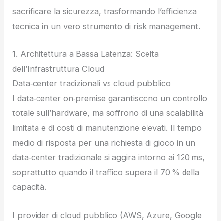
sacrificare la sicurezza, trasformando l’efficienza
tecnica in un vero strumento di risk management.
1. Architettura a Bassa Latenza: Scelta
dell’Infrastruttura Cloud
Data‑center tradizionali vs cloud pubblico
I data‑center on‑premise garantiscono un controllo
totale sull’hardware, ma soffrono di una scalabilità
limitata e di costi di manutenzione elevati. Il tempo
medio di risposta per una richiesta di gioco in un
data‑center tradizionale si aggira intorno ai 120 ms,
soprattutto quando il traffico supera il 70 % della
capacità.
I provider di cloud pubblico (AWS, Azure, Google