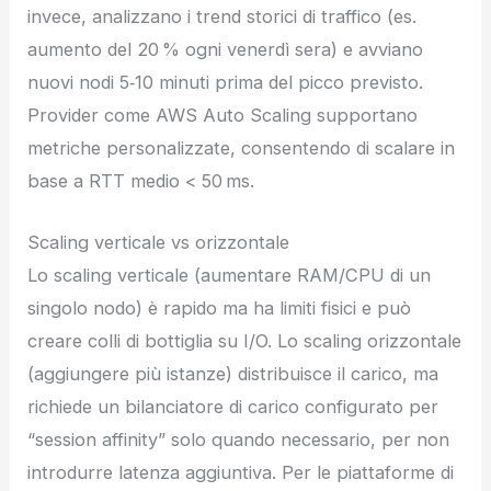
invece, analizzano i trend storici di traffico (es.
aumento del 20 % ogni venerdì sera) e avviano
nuovi nodi 5‑10 minuti prima del picco previsto.
Provider come AWS Auto Scaling supportano
metriche personalizzate, consentendo di scalare in
base a RTT medio < 50 ms.
Scaling verticale vs orizzontale
Lo scaling verticale (aumentare RAM/CPU di un
singolo nodo) è rapido ma ha limiti fisici e può
creare colli di bottiglia su I/O. Lo scaling orizzontale
(aggiungere più istanze) distribuisce il carico, ma
richiede un bilanciatore di carico configurato per
“session affinity” solo quando necessario, per non
introdurre latenza aggiuntiva. Per le piattaforme di