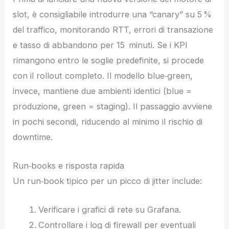
slot, è consigliabile introdurre una “canary” su 5 %
del traffico, monitorando RTT, errori di transazione
e tasso di abbandono per 15 minuti. Se i KPI
rimangono entro le soglie predefinite, si procede
con il rollout completo. Il modello blue‑green,
invece, mantiene due ambienti identici (blue =
produzione, green = staging). Il passaggio avviene
in pochi secondi, riducendo al minimo il rischio di
downtime.
Run‑books e risposta rapida
Un run‑book tipico per un picco di jitter include:
Verificare i grafici di rete su Grafana.
Controllare i log di firewall per eventuali