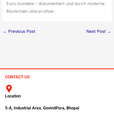
Euro mündete – dokumentiert und durch moderne
Blockchain überprüfbar.
←
Previous Post
Next Post
→
CONTACT US
Location
5-A, Industrial Area, GovindPura, Bhopal