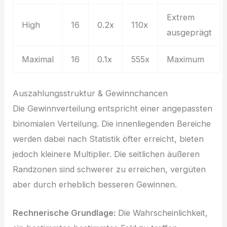
Extrem
High
16
0.2x
110x
ausgeprägt
Maximal
16
0.1x
555x
Maximum
Auszahlungsstruktur & Gewinnchancen
Die Gewinnverteilung entspricht einer angepassten
binomialen Verteilung. Die innenliegenden Bereiche
werden dabei nach Statistik öfter erreicht, bieten
jedoch kleinere Multiplier. Die seitlichen äußeren
Randzonen sind schwerer zu erreichen, vergüten
aber durch erheblich besseren Gewinnen.
Rechnerische Grundlage:
Die Wahrscheinlichkeit,