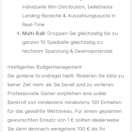
individuelle Win-Distribution, beliebteste
Landing-Bereiche & Auszahlungsquote in
Real-Time
Multi-Ball:
Droppen Sie gleichzeitig bis zu
ganzen 10 Spielbälle gleichzeitig zu
höchsten Spannung & Gewinnpotenzial
Intelligentes Budgetmanagement
Die goldene Grundregel heißt: Riskieren Sie bitte zu
keiner Zeit mehr als Sie bereit sind zu verlieren.
Professionelle Gamer empfehlen eine solide
Bankroll von mindestens mindestens 100 Einheiten
für das gewählte Wettniveau. Für einem geplanten
gewünschten Einsatz von 1 € sollten idealerweise
Sie dann demnach wenigstens 100 € als Ihr