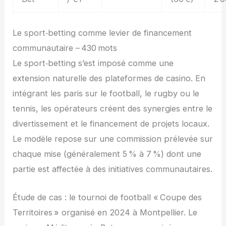
Le sport‑betting comme levier de financement
communautaire – 430 mots
Le sport‑betting s’est imposé comme une
extension naturelle des plateformes de casino. En
intégrant les paris sur le football, le rugby ou le
tennis, les opérateurs créent des synergies entre le
divertissement et le financement de projets locaux.
Le modèle repose sur une commission prélevée sur
chaque mise (généralement 5 % à 7 %) dont une
partie est affectée à des initiatives communautaires.
Étude de cas : le tournoi de football « Coupe des
Territoires » organisé en 2024 à Montpellier. Le