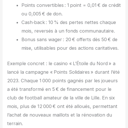
Points convertibles : 1 point = 0,01 € de crédit
ou 0,005 € de don.
Cash‑back : 10 % des pertes nettes chaque
mois, reversés à un fonds communautaire.
Bonus sans wager : 20 € offerts dès 50 € de
mise, utilisables pour des actions caritatives.
Exemple concret : le casino « L’Étoile du Nord » a
lancé la campagne « Points Solidaires » durant l’été
2023. Chaque 1 000 points gagnés par les joueurs
a été transformé en 5 € de financement pour le
club de football amateur de la ville de Lille. En six
mois, plus de 12 000 € ont été alloués, permettant
l’achat de nouveaux maillots et la rénovation du
terrain.