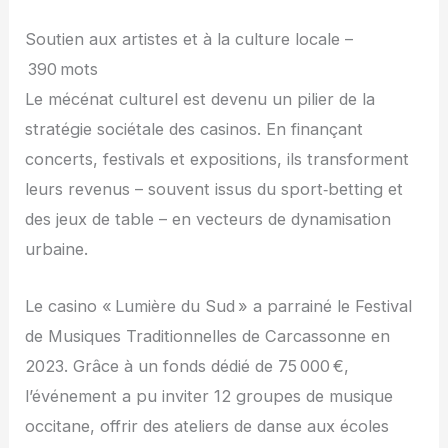
Soutien aux artistes et à la culture locale –
390 mots
Le mécénat culturel est devenu un pilier de la
stratégie sociétale des casinos. En finançant
concerts, festivals et expositions, ils transforment
leurs revenus – souvent issus du sport‑betting et
des jeux de table – en vecteurs de dynamisation
urbaine.
Le casino « Lumière du Sud » a parrainé le Festival
de Musiques Traditionnelles de Carcassonne en
2023. Grâce à un fonds dédié de 75 000 €,
l’événement a pu inviter 12 groupes de musique
occitane, offrir des ateliers de danse aux écoles