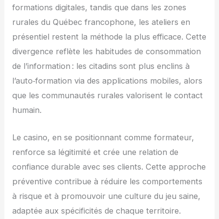
formations digitales, tandis que dans les zones
rurales du Québec francophone, les ateliers en
présentiel restent la méthode la plus efficace. Cette
divergence reflète les habitudes de consommation
de l’information : les citadins sont plus enclins à
l’auto‑formation via des applications mobiles, alors
que les communautés rurales valorisent le contact
humain.
Le casino, en se positionnant comme formateur,
renforce sa légitimité et crée une relation de
confiance durable avec ses clients. Cette approche
préventive contribue à réduire les comportements
à risque et à promouvoir une culture du jeu saine,
adaptée aux spécificités de chaque territoire.