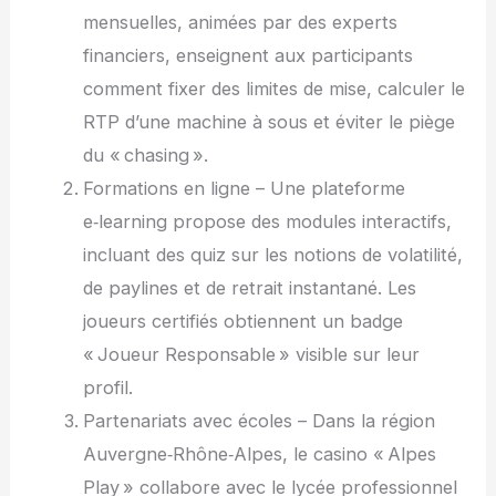
mensuelles, animées par des experts
financiers, enseignent aux participants
comment fixer des limites de mise, calculer le
RTP d’une machine à sous et éviter le piège
du « chasing ».
Formations en ligne – Une plateforme
e‑learning propose des modules interactifs,
incluant des quiz sur les notions de volatilité,
de paylines et de retrait instantané. Les
joueurs certifiés obtiennent un badge
« Joueur Responsable » visible sur leur
profil.
Partenariats avec écoles – Dans la région
Auvergne‑Rhône‑Alpes, le casino « Alpes
Play » collabore avec le lycée professionnel