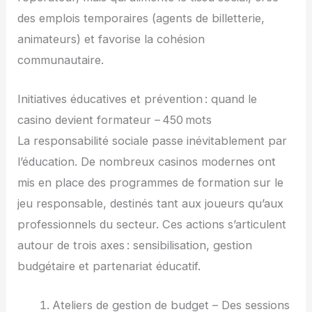
des emplois temporaires (agents de billetterie,
animateurs) et favorise la cohésion
communautaire.
Initiatives éducatives et prévention : quand le
casino devient formateur – 450 mots
La responsabilité sociale passe inévitablement par
l’éducation. De nombreux casinos modernes ont
mis en place des programmes de formation sur le
jeu responsable, destinés tant aux joueurs qu’aux
professionnels du secteur. Ces actions s’articulent
autour de trois axes : sensibilisation, gestion
budgétaire et partenariat éducatif.
Ateliers de gestion de budget – Des sessions