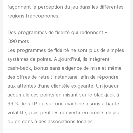
façonnent la perception du jeu dans les différentes
régions francophones.
Des programmes de fidélité qui redonnent –
390 mots
Les programmes de fidélité ne sont plus de simples
systèmes de points. Aujourd’hui, ils intègrent
cash‑back, bonus sans exigence de mise et même
des offres de retrait instantané, afin de répondre
aux attentes d’une clientèle exigeante. Un joueur
accumule des points en misant sur le blackjack à
99 % de RTP ou sur une machine à sous à haute
volatilité, puis peut les convertir en crédits de jeu
ou en dons à des associations locales.