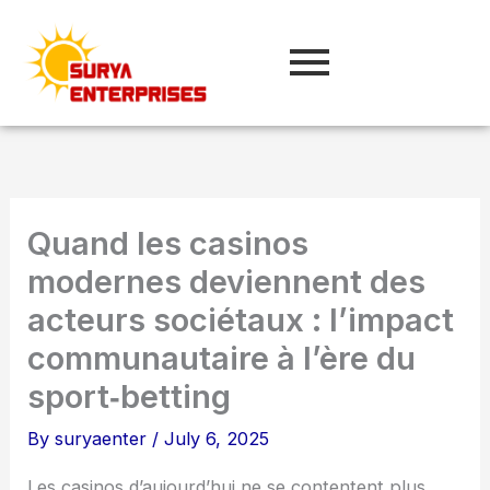
Skip
to
content
Quand les casinos
modernes deviennent des
acteurs sociétaux : l’impact
communautaire à l’ère du
sport‑betting
By
suryaenter
/
July 6, 2025
Les casinos d’aujourd’hui ne se contentent plus