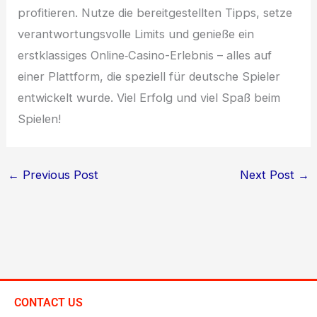
profitieren. Nutze die bereitgestellten Tipps, setze
verantwortungsvolle Limits und genieße ein
erstklassiges Online‑Casino-Erlebnis – alles auf
einer Plattform, die speziell für deutsche Spieler
entwickelt wurde. Viel Erfolg und viel Spaß beim
Spielen!
←
Previous Post
Next Post
→
CONTACT US