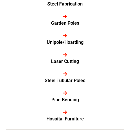
Steel Fabrication
Garden Poles
Unipole/Hoarding
Laser Cutting
Steel Tubular Poles
Pipe Bending
Hospital Furniture