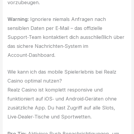
vorzubeugen.
Warning:
Ignoriere niemals Anfragen nach
sensiblen Daten per E‑Mail – das offizielle
Support‑Team kontaktiert dich ausschließlich über
das sichere Nachrichten‑System im
Account‑Dashboard.
Wie kann ich das mobile Spielerlebnis bei Realz
Casino optimal nutzen?
Realz Casino ist komplett responsive und
funktioniert auf iOS‑ und Android‑Geräten ohne
zusätzliche App. Du hast Zugriff auf alle Slots,
Live‑Dealer‑Tische und Sportwetten.
Pro Tip:
Aktiviere Push‑Benachrichtigungen, um