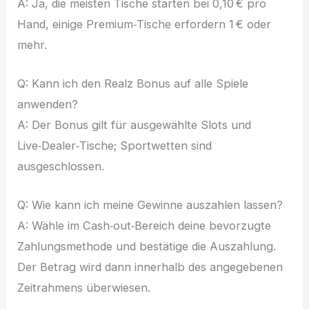
A: Ja, die meisten Tische starten bei 0,10 € pro
Hand, einige Premium‑Tische erfordern 1 € oder
mehr.
Q: Kann ich den Realz Bonus auf alle Spiele
anwenden?
A: Der Bonus gilt für ausgewählte Slots und
Live‑Dealer‑Tische; Sportwetten sind
ausgeschlossen.
Q: Wie kann ich meine Gewinne auszahlen lassen?
A: Wähle im Cash‑out‑Bereich deine bevorzugte
Zahlungsmethode und bestätige die Auszahlung.
Der Betrag wird dann innerhalb des angegebenen
Zeitrahmens überwiesen.