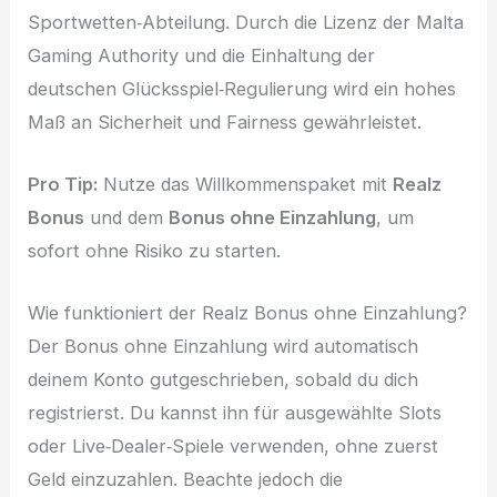
Sportwetten‑Abteilung. Durch die Lizenz der Malta
Gaming Authority und die Einhaltung der
deutschen Glücksspiel‑Regulierung wird ein hohes
Maß an Sicherheit und Fairness gewährleistet.
Pro Tip:
Nutze das Willkommenspaket mit
Realz
Bonus
und dem
Bonus ohne Einzahlung
, um
sofort ohne Risiko zu starten.
Wie funktioniert der Realz Bonus ohne Einzahlung?
Der Bonus ohne Einzahlung wird automatisch
deinem Konto gutgeschrieben, sobald du dich
registrierst. Du kannst ihn für ausgewählte Slots
oder Live‑Dealer‑Spiele verwenden, ohne zuerst
Geld einzuzahlen. Beachte jedoch die