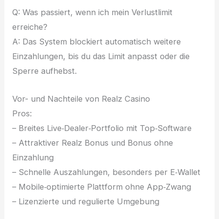
Q: Was passiert, wenn ich mein Verlustlimit
erreiche?
A: Das System blockiert automatisch weitere
Einzahlungen, bis du das Limit anpasst oder die
Sperre aufhebst.
Vor- und Nachteile von Realz Casino
Pros:
– Breites Live‑Dealer‑Portfolio mit Top‑Software
– Attraktiver Realz Bonus und Bonus ohne
Einzahlung
– Schnelle Auszahlungen, besonders per E‑Wallet
– Mobile‑optimierte Plattform ohne App‑Zwang
– Lizenzierte und regulierte Umgebung