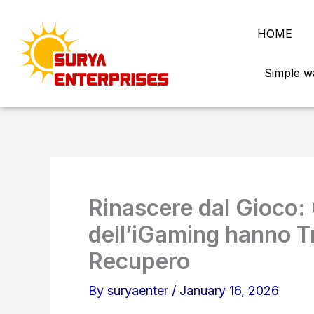
Skip
to
HOME
content
Simple w
Rinascere dal Gioco: 
dell’iGaming hanno Tr
Recupero
By
suryaenter
/
January 16, 2026