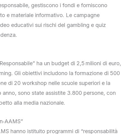
ponsabile, gestiscono i fondi e forniscono
iuto e materiale informativo. Le campagne
deo educativi sui rischi del gambling e quiz
endenza.
Responsabile” ha un budget di 2,5 milioni di euro,
ming. Gli obiettivi includono la formazione di 500
ione di 20 workshop nelle scuole superiori e la
o anno, sono state assistite 3.800 persone, con
spetto alla media nazionale.
non‑AAMS”
MS hanno istituito programmi di “responsabilità