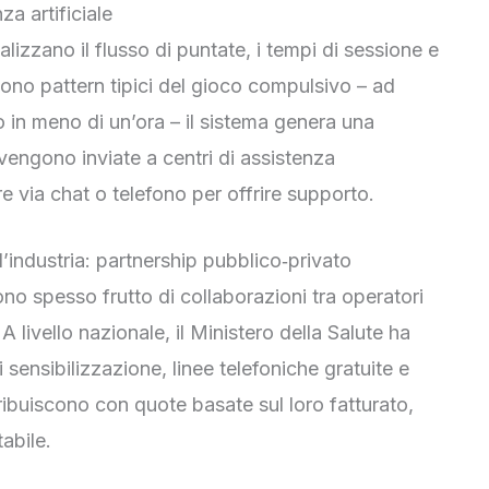
za artificiale
lizzano il flusso di puntate, i tempi di sessione e
ono pattern tipici del gioco compulsivo – ad
 in meno di un’ora – il sistema genera una
vengono inviate a centri di assistenza
re via chat o telefono per offrire supporto.
’industria: partnership pubblico‑privato
sono spesso frutto di collaborazioni tra operatori
 livello nazionale, il Ministero della Salute ha
sensibilizzazione, linee telefoniche gratuite e
tribuiscono con quote basate sul loro fatturato,
abile.