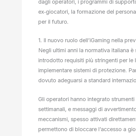
dagli operatori, i programmi di supporto 
ex‑giocatori, la formazione del persona
per il futuro.
1. Il nuovo ruolo dell’iGaming nella pr
Negli ultimi anni la normativa italiana 
introdotto requisiti più stringenti per l
implementare sistemi di protezione. P
dovuto adeguarsi a standard internazion
Gli operatori hanno integrato strumenti d
settimanali, e messaggi di avvertimento 
meccanismi, spesso attivati direttament
permettono di bloccare l’accesso a gioc