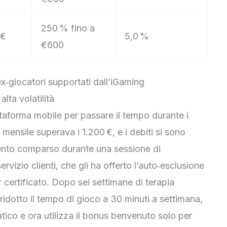
250 % fino a
 €
5,0 %
€600
 ex‑giocatori supportati dall’iGaming
lta volatilità
ttaforma mobile per passare il tempo durante i
 mensile superava i 1.200 €, e i debiti si sono
ento comparso durante una sessione di
ervizio clienti, che gli ha offerto l’auto‑esclusione
 certificato. Dopo sei settimane di terapia
dotto il tempo di gioco a 30 minuti a settimana,
ico e ora utilizza il bonus benvenuto solo per