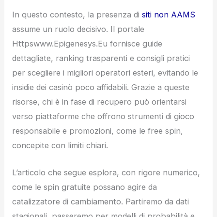
In questo contesto, la presenza di
siti non AAMS
assume un ruolo decisivo. Il portale
Httpswww.Epigenesys.Eu fornisce guide
dettagliate, ranking trasparenti e consigli pratici
per scegliere i migliori operatori esteri, evitando le
insidie dei casinò poco affidabili. Grazie a queste
risorse, chi è in fase di recupero può orientarsi
verso piattaforme che offrono strumenti di gioco
responsabile e promozioni, come le free spin,
concepite con limiti chiari.
L’articolo che segue esplora, con rigore numerico,
come le spin gratuite possano agire da
catalizzatore di cambiamento. Partiremo da dati
stagionali, passeremo per modelli di probabilità e