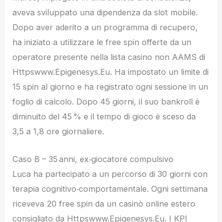
aveva sviluppato una dipendenza da slot mobile.
Dopo aver aderito a un programma di recupero,
ha iniziato a utilizzare le free spin offerte da un
operatore presente nella lista casino non AAMS di
Httpswww.Epigenesys.Eu. Ha impostato un limite di
15 spin al giorno e ha registrato ogni sessione in un
foglio di calcolo. Dopo 45 giorni, il suo bankroll è
diminuito del 45 % e il tempo di gioco è sceso da
3,5 a 1,8 ore giornaliere.
Caso B – 35 anni, ex‑giocatore compulsivo
Luca ha partecipato a un percorso di 30 giorni con
terapia cognitivo‑comportamentale. Ogni settimana
riceveva 20 free spin da un casinò online estero
consigliato da Httpswww.Epigenesys.Eu. I KPI