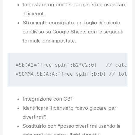
Impostare un budget giornaliero e rispettare
il timeout.
Strumento consigliato: un foglio di calcolo
condiviso su Google Sheets con le seguenti
formule pre‑impostate:
=SE(A2="free spin";B2*C2;0)   // calcola
Integrazione con CBT
Identificare il pensiero “devo giocare per
divertirmi”.
Sostituirlo con “posso divertirmi usando le