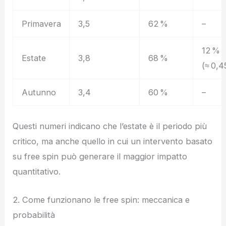
Primavera
3,5
62 %
–
12 %
Estate
3,8
68 %
(≈ 0,4
Autunno
3,4
60 %
–
Questi numeri indicano che l’estate è il periodo più
critico, ma anche quello in cui un intervento basato
su free spin può generare il maggior impatto
quantitativo.
2. Come funzionano le free spin: meccanica e
probabilità