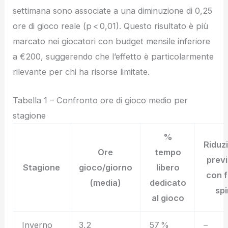
settimana sono associate a una diminuzione di 0,25
ore di gioco reale (p < 0,01). Questo risultato è più
marcato nei giocatori con budget mensile inferiore
a €200, suggerendo che l’effetto è particolarmente
rilevante per chi ha risorse limitate.
Tabella 1 – Confronto ore di gioco medio per
stagione
%
Riduz
Ore
tempo
previ
Stagione
gioco/giorno
libero
con f
(media)
dedicato
spi
al gioco
Inverno
3,2
57 %
–