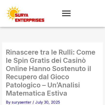
Skip
to
content
Rinascere tra le Rulli: Come
le Spin Gratis dei Casinò
Online Hanno Sostenuto il
Recupero dal Gioco
Patologico – Un’Analisi
Matematica Estiva
By
suryaenter
/
July 30, 2025