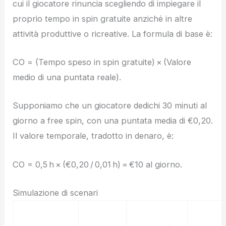
cui il giocatore rinuncia scegliendo di impiegare il
proprio tempo in spin gratuite anziché in altre
attività produttive o ricreative. La formula di base è:
CO = (Tempo speso in spin gratuite) × (Valore
medio di una puntata reale).
Supponiamo che un giocatore dedichi 30 minuti al
giorno a free spin, con una puntata media di €0,20.
Il valore temporale, tradotto in denaro, è:
CO = 0,5 h × (€0,20 / 0,01 h) = €10 al giorno.
Simulazione di scenari