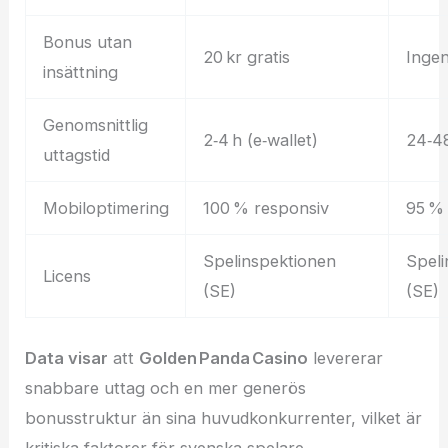
Bonus utan
20 kr gratis
Inge
insättning
Genomsnittlig
2‑4 h (e‑wallet)
24‑48
uttagstid
Mobiloptimering
100 % responsiv
95 %
Spelinspektionen
Speli
Licens
(SE)
(SE)
Data visar
att
Golden Panda Casino
levererar
snabbare uttag och en mer generös
bonusstruktur än sina huvudkonkurrenter, vilket är
kritiska faktorer för svenska spelare.