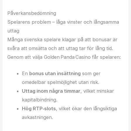
Påverkansbedömning
Spelarens problem – låga vinster och långsamma
uttag
Många svenska spelare klagar på att bonusar är
svåra att omsätta och att uttag tar för lång tid.
Genom att välja Golden Panda Casino får spelaren:
En
bonus utan insättning
som ger
omedelbar spelmöjlighet utan risk.
Uttag inom några timmar
, vilket minskar
kapitalbindning.
Hög RTP‑slots
, vilket ökar den långsiktiga
avkastningen.