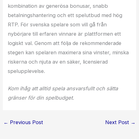
kombination av generösa bonusar, snabb
betalningshantering och ett spelutbud med hög
RTP. För svenska spelare som vill gå från
nybörjare till erfaren vinnare är plattformen ett
logiskt val. Genom att följa de rekommenderade
stegen kan spelaren maximera sina vinster, minska
riskerna och njuta av en säker, licensierad
spelupplevelse.
Kom ihåg att alltid spela ansvarsfullt och sätta
gränser för din spelbudget.
←
Previous Post
Next Post
→