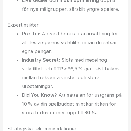
Live‑dealer
och
mobil‑optimering
öppnar
för nya målgrupper, särskilt yngre spelare.
Expertinsikter
Pro Tip:
Använd bonus utan insättning för
att testa spelens volatilitet innan du satsar
egna pengar.
Industry Secret:
Slots med medelhög
volatilitet och RTP ≥ 96,5 % ger bäst balans
mellan frekventa vinster och stora
utbetalningar.
Did You Know?
Att sätta en förlustgräns på
10 % av din spelbudget minskar risken för
stora förluster med upp till
30 %
.
Strategiska rekommendationer