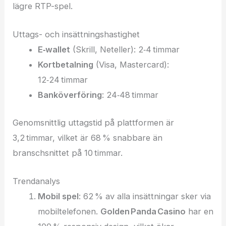
lägre RTP-spel.
Uttags- och insättningshastighet
E‑wallet
(Skrill, Neteller): 2‑4 timmar
Kortbetalning
(Visa, Mastercard):
12‑24 timmar
Banköverföring
: 24‑48 timmar
Genomsnittlig uttagstid på plattformen är
3,2 timmar, vilket är 68 % snabbare än
branschsnittet på 10 timmar.
Trendanalys
Mobil spel
: 62 % av alla insättningar sker via
mobiltelefonen.
Golden Panda Casino
har en