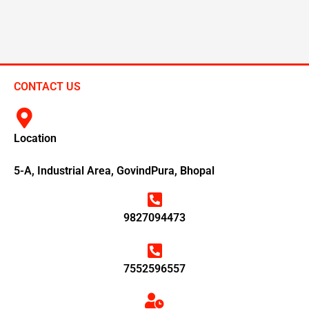
CONTACT US
Location
5-A, Industrial Area, GovindPura, Bhopal
9827094473
7552596557