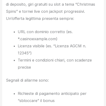
di deposito, giri gratuiti su slot a tema “Christmas
Spins” e tornei live con jackpot progressivi.
Un’offerta legittima presenta sempre:
URL con dominio corretto (es.
*.casinoexample.com)
Licenza visibile (es. “Licenza AGCM n.
12345”)
Termini e condizioni chiari, con scadenze
precise
Segnali di allarme sono:
Richieste di pagamento anticipato per
“sbloccare” il bonus