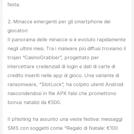
festa.
2. Minacce emergenti per gli smartphone dei
giocatori
Il panorama delle minacce si è evoluto rapidamente
negli ultimi mesi. Tra i malware più diffusi troviamo il
trojan “CasinoGrabber”, progettato per
intercettare credenziali di login e dati di carte di
credito inseriti nelle app di gioco. Una variante di
ransomware, “SlotLock”, ha colpito utenti Android
nascondendosi in file APK falsi che promettono
bonus natalizi da €500.
Il phishing ha assunto una veste festiva: messaggi
SMS con soggetti come “Regalo di Natale: €100