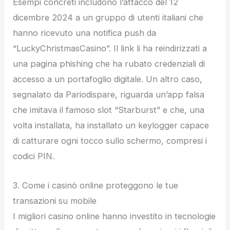
Esempi concreti includono l’attacco del 12
dicembre 2024 a un gruppo di utenti italiani che
hanno ricevuto una notifica push da
“LuckyChristmasCasino”. Il link li ha reindirizzati a
una pagina phishing che ha rubato credenziali di
accesso a un portafoglio digitale. Un altro caso,
segnalato da Pariodispare, riguarda un’app falsa
che imitava il famoso slot “Starburst” e che, una
volta installata, ha installato un keylogger capace
di catturare ogni tocco sullo schermo, compresi i
codici PIN.
3. Come i casinò online proteggono le tue
transazioni su mobile
I migliori casino online hanno investito in tecnologie