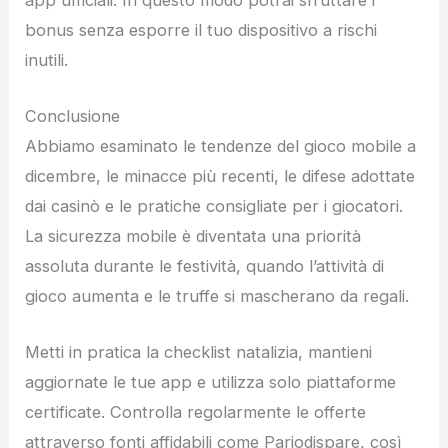
bonus senza esporre il tuo dispositivo a rischi
inutili.
Conclusione
Abbiamo esaminato le tendenze del gioco mobile a
dicembre, le minacce più recenti, le difese adottate
dai casinò e le pratiche consigliate per i giocatori.
La sicurezza mobile è diventata una priorità
assoluta durante le festività, quando l’attività di
gioco aumenta e le truffe si mascherano da regali.
Metti in pratica la checklist natalizia, mantieni
aggiornate le tue app e utilizza solo piattaforme
certificate. Controlla regolarmente le offerte
attraverso fonti affidabili come Pariodispare, così