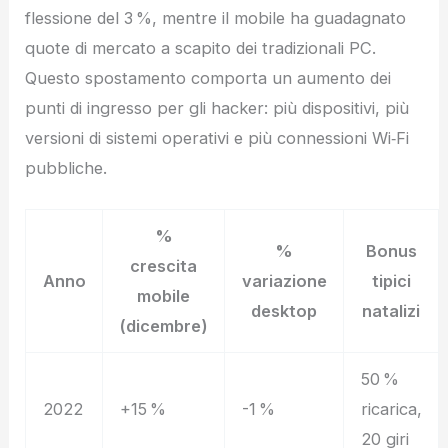
flessione del 3 %, mentre il mobile ha guadagnato
quote di mercato a scapito dei tradizionali PC.
Questo spostamento comporta un aumento dei
punti di ingresso per gli hacker: più dispositivi, più
versioni di sistemi operativi e più connessioni Wi‑Fi
pubbliche.
%
%
Bonus
crescita
Anno
variazione
tipici
mobile
desktop
natalizi
(dicembre)
50 %
2022
+15 %
-1 %
ricarica,
20 giri