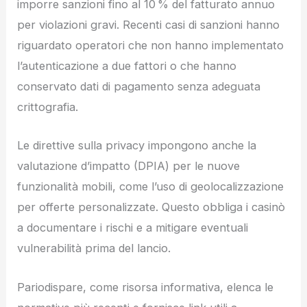
imporre sanzioni fino al 10 % del fatturato annuo
per violazioni gravi. Recenti casi di sanzioni hanno
riguardato operatori che non hanno implementato
l’autenticazione a due fattori o che hanno
conservato dati di pagamento senza adeguata
crittografia.
Le direttive sulla privacy impongono anche la
valutazione d’impatto (DPIA) per le nuove
funzionalità mobili, come l’uso di geolocalizzazione
per offerte personalizzate. Questo obbliga i casinò
a documentare i rischi e a mitigare eventuali
vulnerabilità prima del lancio.
Pariodispare, come risorsa informativa, elenca le