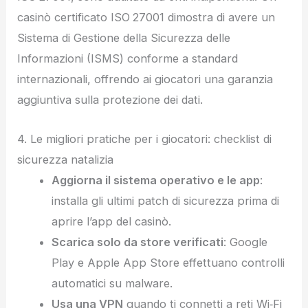
casinò certificato ISO 27001 dimostra di avere un
Sistema di Gestione della Sicurezza delle
Informazioni (ISMS) conforme a standard
internazionali, offrendo ai giocatori una garanzia
aggiuntiva sulla protezione dei dati.
4. Le migliori pratiche per i giocatori: checklist di
sicurezza natalizia
Aggiorna il sistema operativo e le app
:
installa gli ultimi patch di sicurezza prima di
aprire l’app del casinò.
Scarica solo da store verificati
: Google
Play e Apple App Store effettuano controlli
automatici su malware.
Usa una VPN
quando ti connetti a reti Wi‑Fi