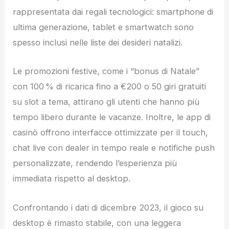
rappresentata dai regali tecnologici: smartphone di
ultima generazione, tablet e smartwatch sono
spesso inclusi nelle liste dei desideri natalizi.
Le promozioni festive, come i “bonus di Natale”
con 100 % di ricarica fino a €200 o 50 giri gratuiti
su slot a tema, attirano gli utenti che hanno più
tempo libero durante le vacanze. Inoltre, le app di
casinò offrono interfacce ottimizzate per il touch,
chat live con dealer in tempo reale e notifiche push
personalizzate, rendendo l’esperienza più
immediata rispetto al desktop.
Confrontando i dati di dicembre 2023, il gioco su
desktop è rimasto stabile, con una leggera