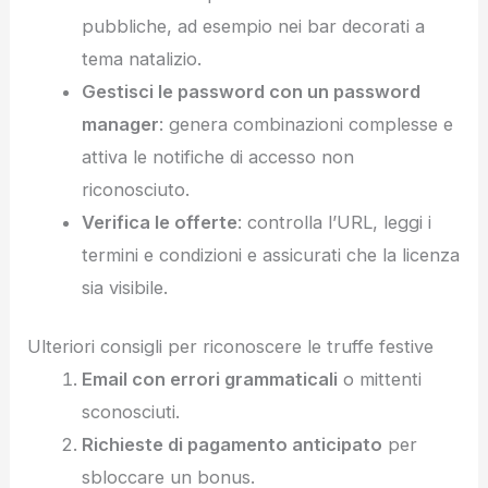
pubbliche, ad esempio nei bar decorati a
tema natalizio.
Gestisci le password con un password
manager
: genera combinazioni complesse e
attiva le notifiche di accesso non
riconosciuto.
Verifica le offerte
: controlla l’URL, leggi i
termini e condizioni e assicurati che la licenza
sia visibile.
Ulteriori consigli per riconoscere le truffe festive
Email con errori grammaticali
o mittenti
sconosciuti.
Richieste di pagamento anticipato
per
sbloccare un bonus.