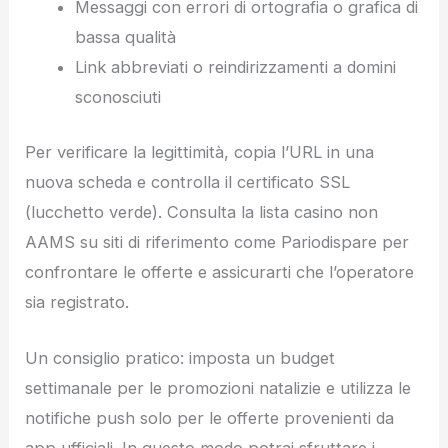
Messaggi con errori di ortografia o grafica di
bassa qualità
Link abbreviati o reindirizzamenti a domini
sconosciuti
Per verificare la legittimità, copia l’URL in una
nuova scheda e controlla il certificato SSL
(lucchetto verde). Consulta la lista casino non
AAMS su siti di riferimento come Pariodispare per
confrontare le offerte e assicurarti che l’operatore
sia registrato.
Un consiglio pratico: imposta un budget
settimanale per le promozioni natalizie e utilizza le
notifiche push solo per le offerte provenienti da
app ufficiali. In questo modo potrai sfruttare i