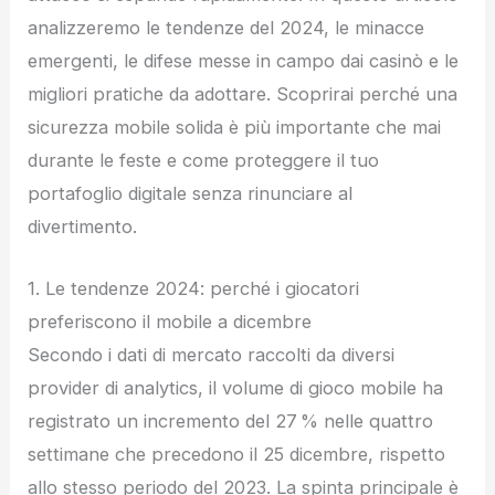
analizzeremo le tendenze del 2024, le minacce
emergenti, le difese messe in campo dai casinò e le
migliori pratiche da adottare. Scoprirai perché una
sicurezza mobile solida è più importante che mai
durante le feste e come proteggere il tuo
portafoglio digitale senza rinunciare al
divertimento.
1. Le tendenze 2024: perché i giocatori
preferiscono il mobile a dicembre
Secondo i dati di mercato raccolti da diversi
provider di analytics, il volume di gioco mobile ha
registrato un incremento del 27 % nelle quattro
settimane che precedono il 25 dicembre, rispetto
allo stesso periodo del 2023. La spinta principale è