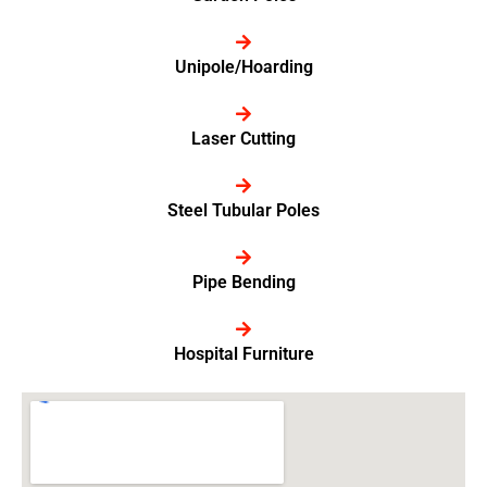
Unipole/Hoarding
Laser Cutting
Steel Tubular Poles
Pipe Bending
Hospital Furniture