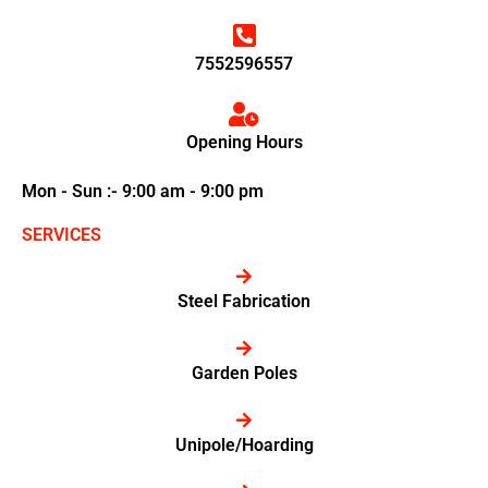
7552596557
Opening Hours
Mon - Sun :- 9:00 am - 9:00 pm
SERVICES
Steel Fabrication
Garden Poles
Unipole/Hoarding