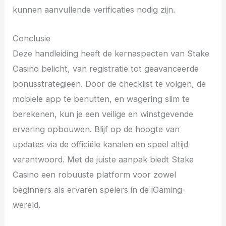
kunnen aanvullende verificaties nodig zijn.
Conclusie
Deze handleiding heeft de kernaspecten van Stake
Casino belicht, van registratie tot geavanceerde
bonusstrategieën. Door de checklist te volgen, de
mobiele app te benutten, en wagering slim te
berekenen, kun je een veilige en winstgevende
ervaring opbouwen. Blijf op de hoogte van
updates via de officiële kanalen en speel altijd
verantwoord. Met de juiste aanpak biedt Stake
Casino een robuuste platform voor zowel
beginners als ervaren spelers in de iGaming-
wereld.