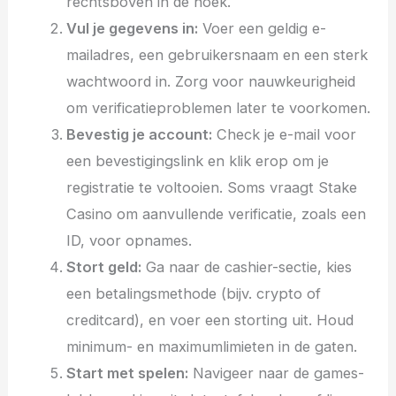
rechtsboven in de hoek.
Vul je gegevens in:
Voer een geldig e-
mailadres, een gebruikersnaam en een sterk
wachtwoord in. Zorg voor nauwkeurigheid
om verificatieproblemen later te voorkomen.
Bevestig je account:
Check je e-mail voor
een bevestigingslink en klik erop om je
registratie te voltooien. Soms vraagt Stake
Casino om aanvullende verificatie, zoals een
ID, voor opnames.
Stort geld:
Ga naar de cashier-sectie, kies
een betalingsmethode (bijv. crypto of
creditcard), en voer een storting uit. Houd
minimum- en maximumlimieten in de gaten.
Start met spelen:
Navigeer naar de games-