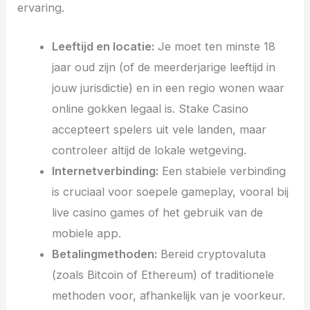
ervaring.
Leeftijd en locatie:
Je moet ten minste 18
jaar oud zijn (of de meerderjarige leeftijd in
jouw jurisdictie) en in een regio wonen waar
online gokken legaal is. Stake Casino
accepteert spelers uit vele landen, maar
controleer altijd de lokale wetgeving.
Internetverbinding:
Een stabiele verbinding
is cruciaal voor soepele gameplay, vooral bij
live casino games of het gebruik van de
mobiele app.
Betalingmethoden:
Bereid cryptovaluta
(zoals Bitcoin of Ethereum) of traditionele
methoden voor, afhankelijk van je voorkeur.