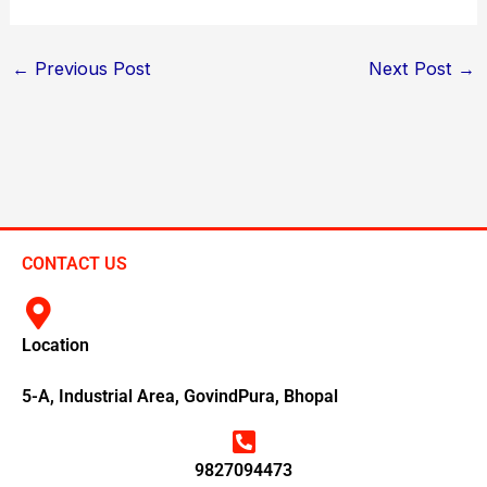
←
Previous Post
Next Post
→
CONTACT US
Location
5-A, Industrial Area, GovindPura, Bhopal
9827094473