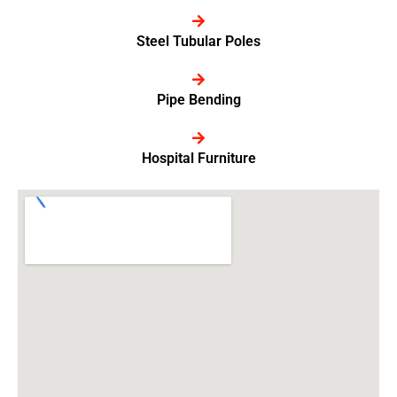
Steel Tubular Poles
Pipe Bending
Hospital Furniture