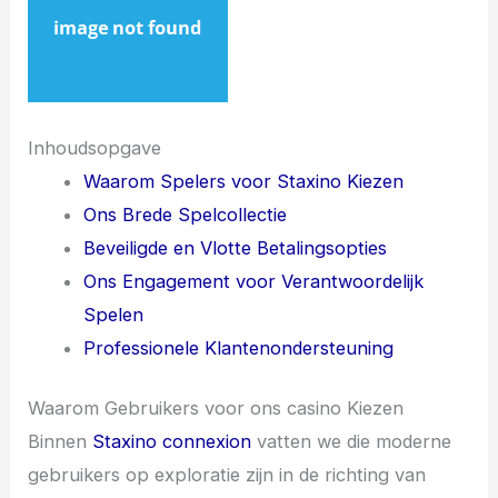
Inhoudsopgave
Waarom Spelers voor Staxino Kiezen
Ons Brede Spelcollectie
Beveiligde en Vlotte Betalingsopties
Ons Engagement voor Verantwoordelijk
Spelen
Professionele Klantenondersteuning
Waarom Gebruikers voor ons casino Kiezen
Binnen
Staxino connexion
vatten we die moderne
gebruikers op exploratie zijn in de richting van