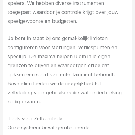
spelers. We hebben diverse instrumenten
toegepast waardoor je controle krijgt over jouw
speelgewoonte en budgetten.
Je bent in staat bij ons gemakkelijk limieten
configureren voor stortingen, verliespunten en
speeltijd. Die maxima helpen u om in je eigen
grenzen te blijven en waarborgen ertoe dat
gokken een soort van entertainment behoudt.
Bovendien bieden we de mogelijkheid tot
zelfsluiting voor gebruikers die wat onderbreking
nodig ervaren.
Tools voor Zelfcontrole
Onze systeem bevat geïntegreerde