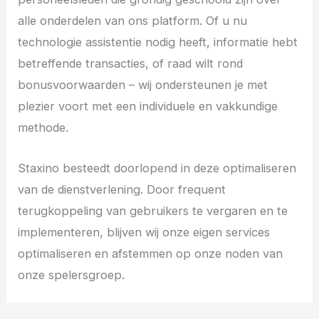
alle onderdelen van ons platform. Of u nu
technologie assistentie nodig heeft, informatie hebt
betreffende transacties, of raad wilt rond
bonusvoorwaarden – wij ondersteunen je met
plezier voort met een individuele en vakkundige
methode.
Staxino besteedt doorlopend in deze optimaliseren
van de dienstverlening. Door frequent
terugkoppeling van gebruikers te vergaren en te
implementeren, blijven wij onze eigen services
optimaliseren en afstemmen op onze noden van
onze spelersgroep.