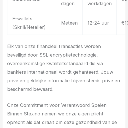
dagen
werkdagen
E-wallets
Meteen
12-24 uur
€1
(Skrill/Neteller)
Elk van onze financieel transacties worden
beveiligd door SSL-encryptietechnologie,
overeenkomstige kwaliteitsstandaard die via
bankiers internationaal wordt gehanteerd. Jouw
privé en geldelijke informatie blijven steeds privé en
beschermd bewaard.
Onze Commitment voor Verantwoord Spelen
Binnen Staxino nemen we onze eigen plicht
oprecht als dat draait om deze gezondheid van de