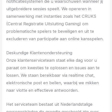
notificatiesystemen die u waarschuwen wanneer jij
uitgebreidere sessies speelt. We opereren in
samenwerking met instanties zoals het CRUKS
(Central Registratie Uitsluiting Gaming) om
problematische spelers te beveiligen en uit te
excluderen van participatie aan online kansspelen.
Deskundige Klantenondersteuning
Onze klantenserviceteam staat elke dag voor u
paraat om kwesties te oplossen en issues aan te
lossen. We staan bereikbaar via realtime chat,
elektronische post en bellen, waarbij we mikken
naar vlotte en effectieve antwoorden.
Het serviceteam bestaat uit Nederlandstalige
personeelsleden die grondig geschoold zijn over