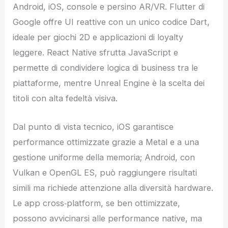
Android, iOS, console e persino AR/VR. Flutter di
Google offre UI reattive con un unico codice Dart,
ideale per giochi 2D e applicazioni di loyalty
leggere. React Native sfrutta JavaScript e
permette di condividere logica di business tra le
piattaforme, mentre Unreal Engine è la scelta dei
titoli con alta fedeltà visiva.
Dal punto di vista tecnico, iOS garantisce
performance ottimizzate grazie a Metal e a una
gestione uniforme della memoria; Android, con
Vulkan e OpenGL ES, può raggiungere risultati
simili ma richiede attenzione alla diversità hardware.
Le app cross‑platform, se ben ottimizzate,
possono avvicinarsi alle performance native, ma