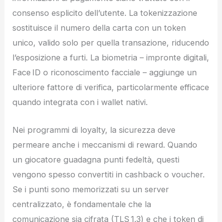
consenso esplicito dell’utente. La tokenizzazione
sostituisce il numero della carta con un token
unico, valido solo per quella transazione, riducendo
l’esposizione a furti. La biometria – impronte digitali,
Face ID o riconoscimento facciale – aggiunge un
ulteriore fattore di verifica, particolarmente efficace
quando integrata con i wallet nativi.
Nei programmi di loyalty, la sicurezza deve
permeare anche i meccanismi di reward. Quando
un giocatore guadagna punti fedeltà, questi
vengono spesso convertiti in cashback o voucher.
Se i punti sono memorizzati su un server
centralizzato, è fondamentale che la
comunicazione sia cifrata (TLS 1.3) e che i token di