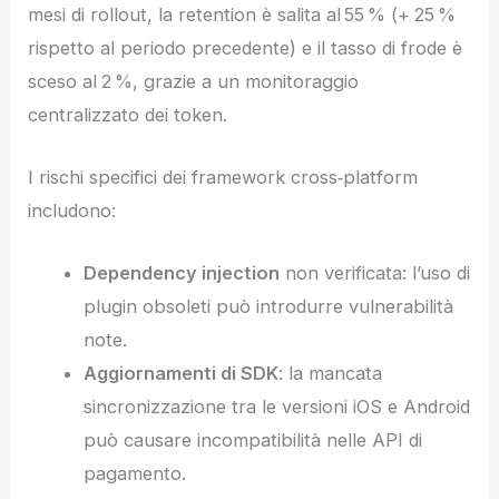
mesi di rollout, la retention è salita al 55 % (+ 25 %
rispetto al periodo precedente) e il tasso di frode è
sceso al 2 %, grazie a un monitoraggio
centralizzato dei token.
I rischi specifici dei framework cross‑platform
includono:
Dependency injection
non verificata: l’uso di
plugin obsoleti può introdurre vulnerabilità
note.
Aggiornamenti di SDK
: la mancata
sincronizzazione tra le versioni iOS e Android
può causare incompatibilità nelle API di
pagamento.