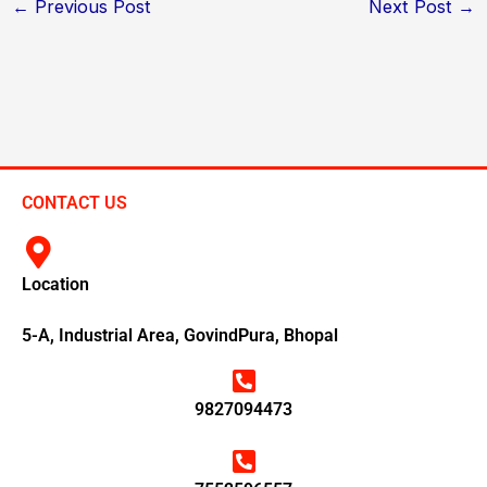
←
Previous Post
Next Post
→
CONTACT US
Location
5-A, Industrial Area, GovindPura, Bhopal
9827094473