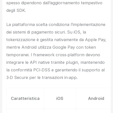
spesso dipendono dall’aggiornamento tempestivo
degli SDK.
La piattaforma scelta condiziona l’implementazione
dei sistemi di pagamento sicuri. Su iOS, la
tokenizzazione è gestita nativamente da Apple Pay,
mentre Android utilizza Google Pay con token
temporanei. I framework cross‑platform devono
integrare le API native tramite plugin, mantenendo
la conformità PCI‑DSS e garantendo il supporto al
3‑D Secure per le transazioni in‑app.
Caratteristica
iOS
Android