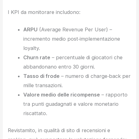
I KPI da monitorare includono:
ARPU
(Average Revenue Per User) –
incremento medio post‑implementazione
loyalty.
Churn rate
– percentuale di giocatori che
abbandonano entro 30 giorni.
Tasso di frode
– numero di charge‑back per
mille transazioni.
Valore medio delle ricompense
– rapporto
tra punti guadagnati e valore monetario
riscattato.
Revistamito, in qualità di sito di recensioni e