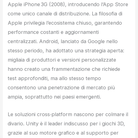
Apple iPhone 3G (2008), introducendo l’App Store
come unico canale di distribuzione. La filosofia di
Apple privilegia l’ecosistema chiuso, garantendo
performance costanti e aggiornamenti
centralizzati. Android, lanciato da Google nello
stesso periodo, ha adottato una strategia aperta:
migliaia di produttori e versioni personalizzate
hanno creato una frammentazione che richiede
test approfonditi, ma allo stesso tempo
consentono una penetrazione di mercato più
ampia, soprattutto nei paesi emergenti.
Le soluzioni cross‑platform nascono per colmare il
divario. Unity è il leader indiscusso per i giochi 3D,
grazie al suo motore grafico e al supporto per