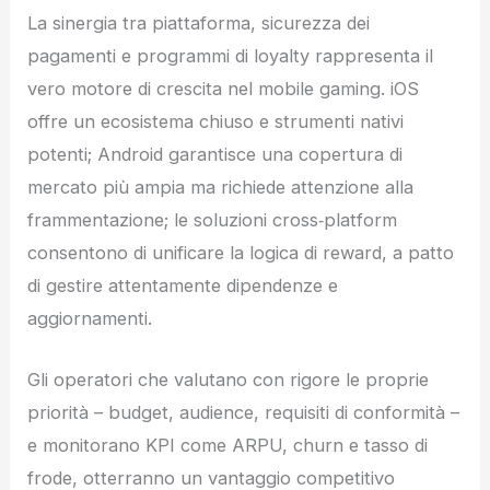
La sinergia tra piattaforma, sicurezza dei
pagamenti e programmi di loyalty rappresenta il
vero motore di crescita nel mobile gaming. iOS
offre un ecosistema chiuso e strumenti nativi
potenti; Android garantisce una copertura di
mercato più ampia ma richiede attenzione alla
frammentazione; le soluzioni cross‑platform
consentono di unificare la logica di reward, a patto
di gestire attentamente dipendenze e
aggiornamenti.
Gli operatori che valutano con rigore le proprie
priorità – budget, audience, requisiti di conformità –
e monitorano KPI come ARPU, churn e tasso di
frode, otterranno un vantaggio competitivo