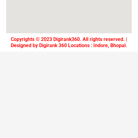
Copyrights © 2023 Digirank360. All rights reserved. |
Designed by Digirank 360 Locations : Indore, Bhopal.