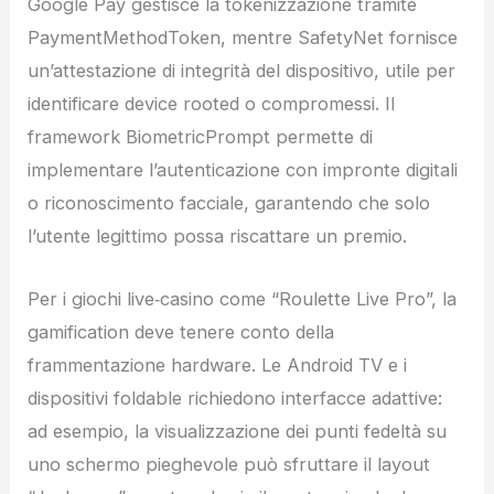
Google Pay gestisce la tokenizzazione tramite
PaymentMethodToken, mentre SafetyNet fornisce
un’attestazione di integrità del dispositivo, utile per
identificare device rooted o compromessi. Il
framework BiometricPrompt permette di
implementare l’autenticazione con impronte digitali
o riconoscimento facciale, garantendo che solo
l’utente legittimo possa riscattare un premio.
Per i giochi live‑casino come “Roulette Live Pro”, la
gamification deve tenere conto della
frammentazione hardware. Le Android TV e i
dispositivi foldable richiedono interfacce adattive:
ad esempio, la visualizzazione dei punti fedeltà su
uno schermo pieghevole può sfruttare il layout