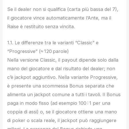
Se il dealer non si qualifica (carta più bassa del 7),
il giocatore vince automaticamente l’Ante, ma il
Raise è restituito senza vincita.
1.1. Le differenze tra le varianti “Classic” e
“Progressive” (≈ 120 parole)
Nella versione Classic, il payout dipende solo dalla
mano del giocatore e dal risultato del dealer; non
c’è jackpot aggiuntivo. Nella variante Progressive,
è presente una scommessa Bonus separata che
alimenta un jackpot comune a tutti i tavoli. Il Bonus
paga in modo fisso (ad esempio 100 : 1 per una
coppia di assi) o, se il giocatore ottiene una mano
di poker o scala reale, il jackpot può raggiungere
milioni. La presenza del Bonus richiede una