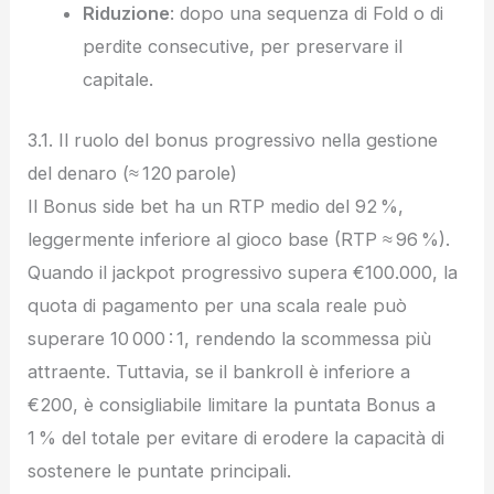
Riduzione
: dopo una sequenza di Fold o di
perdite consecutive, per preservare il
capitale.
3.1. Il ruolo del bonus progressivo nella gestione
del denaro (≈ 120 parole)
Il Bonus side bet ha un RTP medio del 92 %,
leggermente inferiore al gioco base (RTP ≈ 96 %).
Quando il jackpot progressivo supera €100.000, la
quota di pagamento per una scala reale può
superare 10 000 : 1, rendendo la scommessa più
attraente. Tuttavia, se il bankroll è inferiore a
€200, è consigliabile limitare la puntata Bonus a
1 % del totale per evitare di erodere la capacità di
sostenere le puntate principali.