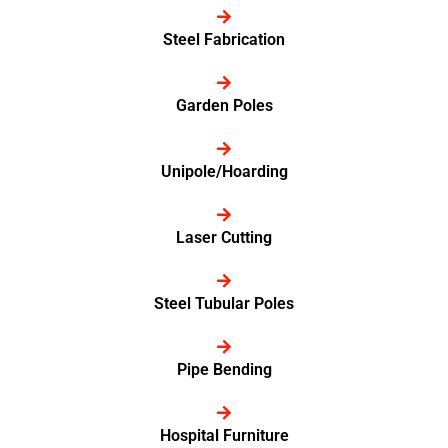
Steel Fabrication
Garden Poles
Unipole/Hoarding
Laser Cutting
Steel Tubular Poles
Pipe Bending
Hospital Furniture