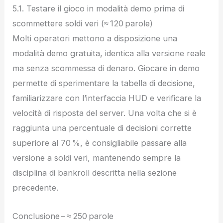
5.1. Testare il gioco in modalità demo prima di
scommettere soldi veri (≈ 120 parole)
Molti operatori mettono a disposizione una
modalità demo gratuita, identica alla versione reale
ma senza scommessa di denaro. Giocare in demo
permette di sperimentare la tabella di decisione,
familiarizzare con l’interfaccia HUD e verificare la
velocità di risposta del server. Una volta che si è
raggiunta una percentuale di decisioni corrette
superiore al 70 %, è consigliabile passare alla
versione a soldi veri, mantenendo sempre la
disciplina di bankroll descritta nella sezione
precedente.
Conclusione – ≈ 250 parole