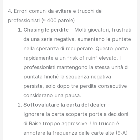
4. Errori comuni da evitare e trucchi dei
professionisti (≈ 400 parole)
Chasing le perdite
– Molti giocatori, frustrati
da una serie negativa, aumentano le puntate
nella speranza di recuperare. Questo porta
rapidamente a un “risk of ruin” elevato. I
professionisti mantengono la stessa unità di
puntata finché la sequenza negativa
persiste, solo dopo tre perdite consecutive
considerano una pausa.
Sottovalutare la carta del dealer
–
Ignorare la carta scoperta porta a decisioni
di Raise troppo aggressive. Un trucco è
annotare la frequenza delle carte alte (9‑A)