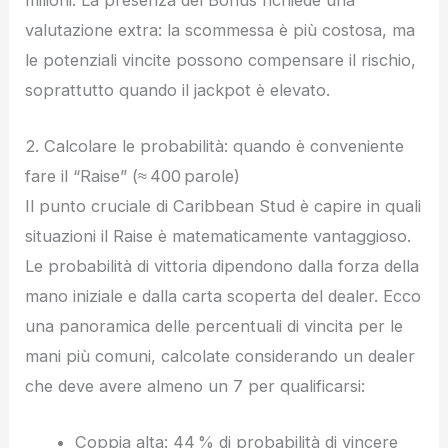
valutazione extra: la scommessa è più costosa, ma
le potenziali vincite possono compensare il rischio,
soprattutto quando il jackpot è elevato.
2. Calcolare le probabilità: quando è conveniente
fare il “Raise” (≈ 400 parole)
Il punto cruciale di Caribbean Stud è capire in quali
situazioni il Raise è matematicamente vantaggioso.
Le probabilità di vittoria dipendono dalla forza della
mano iniziale e dalla carta scoperta del dealer. Ecco
una panoramica delle percentuali di vincita per le
mani più comuni, calcolate considerando un dealer
che deve avere almeno un 7 per qualificarsi:
Coppia alta: 44 % di probabilità di vincere