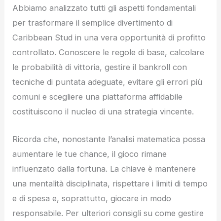
Abbiamo analizzato tutti gli aspetti fondamentali
per trasformare il semplice divertimento di
Caribbean Stud in una vera opportunità di profitto
controllato. Conoscere le regole di base, calcolare
le probabilità di vittoria, gestire il bankroll con
tecniche di puntata adeguate, evitare gli errori più
comuni e scegliere una piattaforma affidabile
costituiscono il nucleo di una strategia vincente.
Ricorda che, nonostante l’analisi matematica possa
aumentare le tue chance, il gioco rimane
influenzato dalla fortuna. La chiave è mantenere
una mentalità disciplinata, rispettare i limiti di tempo
e di spesa e, soprattutto, giocare in modo
responsabile. Per ulteriori consigli su come gestire