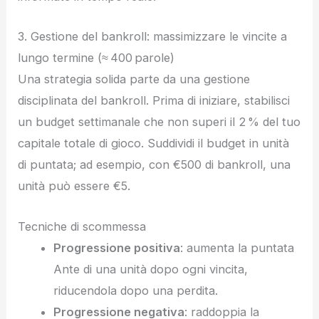
3. Gestione del bankroll: massimizzare le vincite a
lungo termine (≈ 400 parole)
Una strategia solida parte da una gestione
disciplinata del bankroll. Prima di iniziare, stabilisci
un budget settimanale che non superi il 2 % del tuo
capitale totale di gioco. Suddividi il budget in unità
di puntata; ad esempio, con €500 di bankroll, una
unità può essere €5.
Tecniche di scommessa
Progressione positiva
: aumenta la puntata
Ante di una unità dopo ogni vincita,
riducendola dopo una perdita.
Progressione negativa
: raddoppia la