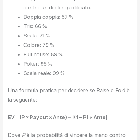
contro un dealer qualificato.
Doppia coppia: 57 %
Tris: 66 %
Scala: 71 %
Colore: 79 %
Full house: 89 %
Poker: 95 %
Scala reale: 99 %
Una formula pratica per decidere se Raise o Fold è
la seguente:
EV = (P × Payout × Ante) − [(1 − P) × Ante]
Dove
P
è la probabilità di vincere la mano contro