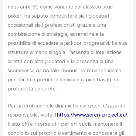
negli anni ’90 come variante del classico stud
poker, ha saputo conquistare sia i giocatori
occasionali sia i professionisti grazie a una
combinazione di strategia, adrenalina e la
possibilità di accedere a jackpot progressivi. La sua
struttura a mano singola, l’assenza di interazione
diretta con altri giocatori e la presenza di una
scommessa opzionale “Bonus” lo rendono ideale
per chi ama prendere decisioni rapide basate su
probabilità concrete.
Per approfondire le dinamiche dei giochi d’azzardo
responsabile, visita il
https://www.seren-project.eu/
.
Il sito offre risorse utili per chi vuole mantenere il
controllo sul proprio divertimento e conoscere gli