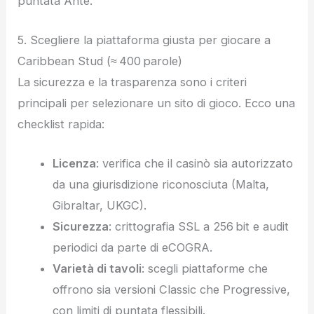
puntata Ante.
5. Scegliere la piattaforma giusta per giocare a
Caribbean Stud (≈ 400 parole)
La sicurezza e la trasparenza sono i criteri
principali per selezionare un sito di gioco. Ecco una
checklist rapida:
Licenza
: verifica che il casinò sia autorizzato
da una giurisdizione riconosciuta (Malta,
Gibraltar, UKGC).
Sicurezza
: crittografia SSL a 256 bit e audit
periodici da parte di eCOGRA.
Varietà di tavoli
: scegli piattaforme che
offrono sia versioni Classic che Progressive,
con limiti di puntata flessibili.