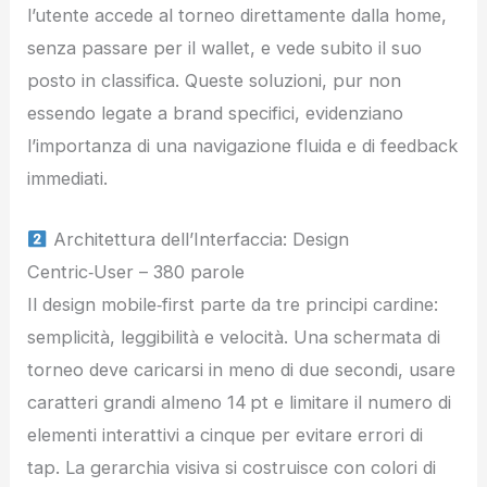
l’utente accede al torneo direttamente dalla home,
senza passare per il wallet, e vede subito il suo
posto in classifica. Queste soluzioni, pur non
essendo legate a brand specifici, evidenziano
l’importanza di una navigazione fluida e di feedback
immediati.
Architettura dell’Interfaccia: Design
Centric‑User – 380 parole
Il design mobile‑first parte da tre principi cardine:
semplicità, leggibilità e velocità. Una schermata di
torneo deve caricarsi in meno di due secondi, usare
caratteri grandi almeno 14 pt e limitare il numero di
elementi interattivi a cinque per evitare errori di
tap. La gerarchia visiva si costruisce con colori di