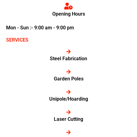
Opening Hours
Mon - Sun :- 9:00 am - 9:00 pm
SERVICES
Steel Fabrication
Garden Poles
Unipole/Hoarding
Laser Cutting