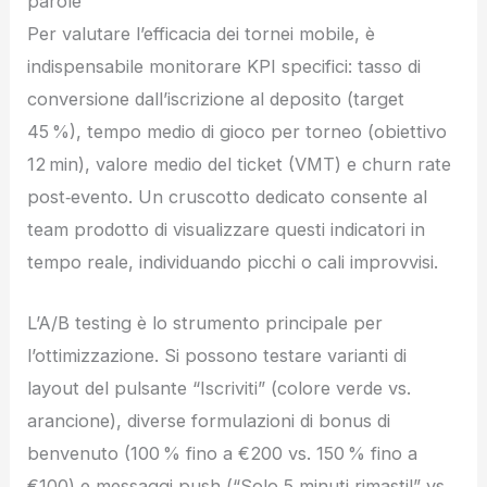
parole
Per valutare l’efficacia dei tornei mobile, è
indispensabile monitorare KPI specifici: tasso di
conversione dall’iscrizione al deposito (target
45 %), tempo medio di gioco per torneo (obiettivo
12 min), valore medio del ticket (VMT) e churn rate
post‑evento. Un cruscotto dedicato consente al
team prodotto di visualizzare questi indicatori in
tempo reale, individuando picchi o cali improvvisi.
L’A/B testing è lo strumento principale per
l’ottimizzazione. Si possono testare varianti di
layout del pulsante “Iscriviti” (colore verde vs.
arancione), diverse formulazioni di bonus di
benvenuto (100 % fino a €200 vs. 150 % fino a
€100) e messaggi push (“Solo 5 minuti rimasti!” vs.