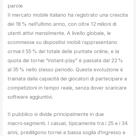
parole
Il mercato mobile italiano ha registrato una crescita
del 18 % nell’ultimo anno, con oltre 12 milioni di
utenti attivi mensilmente. A livello globale, le
scommesse su dispositivi mobili rappresentano
ormai il 55 % del totale delle puntate online, e la
quota dei tornei “instant‑play” è passata dal 22 %
al 35 % nello stesso periodo. Questa evoluzione è
trainata dalla capacità dei giocatori di partecipare a
competizioni in tempo reale, senza dover scaricare
software aggiuntivi.
Il pubblico si divide principalmente in due
macro‑segmenti. I casual, tipicamente tra i 25 e i 34
anni, prediligono tornei a bassa soglia d’ingresso e