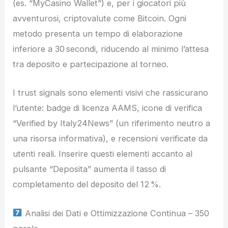
(es. “MyCasino Wallet”) e, per i giocatori più
avventurosi, criptovalute come Bitcoin. Ogni
metodo presenta un tempo di elaborazione
inferiore a 30 secondi, riducendo al minimo l’attesa
tra deposito e partecipazione al torneo.
I trust signals sono elementi visivi che rassicurano
l’utente: badge di licenza AAMS, icone di verifica
“Verified by Italy24News” (un riferimento neutro a
una risorsa informativa), e recensioni verificate da
utenti reali. Inserire questi elementi accanto al
pulsante “Deposita” aumenta il tasso di
completamento del deposito del 12 %.
Analisi dei Dati e Ottimizzazione Continua – 350