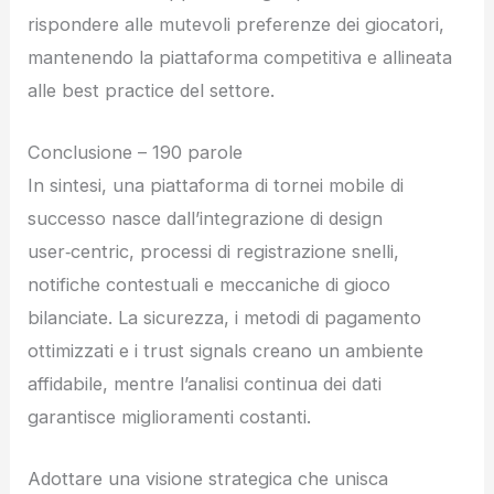
rispondere alle mutevoli preferenze dei giocatori,
mantenendo la piattaforma competitiva e allineata
alle best practice del settore.
Conclusione – 190 parole
In sintesi, una piattaforma di tornei mobile di
successo nasce dall’integrazione di design
user‑centric, processi di registrazione snelli,
notifiche contestuali e meccaniche di gioco
bilanciate. La sicurezza, i metodi di pagamento
ottimizzati e i trust signals creano un ambiente
affidabile, mentre l’analisi continua dei dati
garantisce miglioramenti costanti.
Adottare una visione strategica che unisca