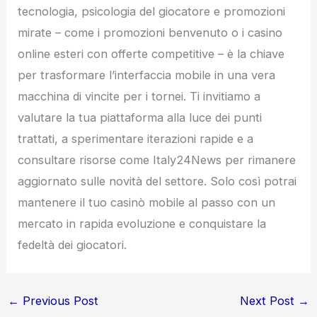
tecnologia, psicologia del giocatore e promozioni
mirate – come i promozioni benvenuto o i casino
online esteri con offerte competitive – è la chiave
per trasformare l’interfaccia mobile in una vera
macchina di vincite per i tornei. Ti invitiamo a
valutare la tua piattaforma alla luce dei punti
trattati, a sperimentare iterazioni rapide e a
consultare risorse come Italy24News per rimanere
aggiornato sulle novità del settore. Solo così potrai
mantenere il tuo casinò mobile al passo con un
mercato in rapida evoluzione e conquistare la
fedeltà dei giocatori.
←
Previous Post
Next Post
→