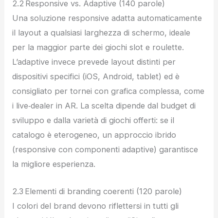
2.2 Responsive vs. Adaptive (140 parole)
Una soluzione responsive adatta automaticamente
il layout a qualsiasi larghezza di schermo, ideale
per la maggior parte dei giochi slot e roulette.
L’adaptive invece prevede layout distinti per
dispositivi specifici (iOS, Android, tablet) ed è
consigliato per tornei con grafica complessa, come
i live‑dealer in AR. La scelta dipende dal budget di
sviluppo e dalla varietà di giochi offerti: se il
catalogo è eterogeneo, un approccio ibrido
(responsive con componenti adaptive) garantisce
la migliore esperienza.
2.3 Elementi di branding coerenti (120 parole)
I colori del brand devono riflettersi in tutti gli