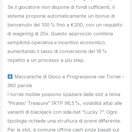
Se il giocatore non dispone di fondi sufficienti, il
sistema propone automaticamente un bonus di
benvenuto del 100 % fino a €200, con un requisito
di wagering di 20x. Questo approccio combina
semplicità operativa e incentivo economico,
aumentando il tasso di conversione del 18 %
rispetto a un processo a più step.
Meccaniche di Gioco e Progressione nei Tornei –
360 parole
I tornei mobile possono spaziare dalle slot a tema
“Pirates’ Treasure” (RTP 96,5 %, volatilità alta) alle
varianti di blackjack con side‑bet “Lucky 7”. Ogni
tipologia richiede una struttura di premi differente.
Per le slot, è comune offrire cash prize basati sul