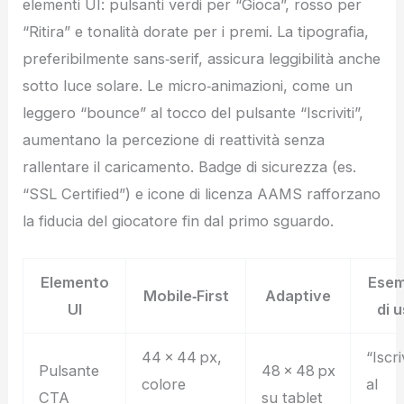
elementi UI: pulsanti verdi per “Gioca”, rosso per
“Ritira” e tonalità dorate per i premi. La tipografia,
preferibilmente sans‑serif, assicura leggibilità anche
sotto luce solare. Le micro‑animazioni, come un
leggero “bounce” al tocco del pulsante “Iscriviti”,
aumentano la percezione di reattività senza
rallentare il caricamento. Badge di sicurezza (es.
“SSL Certified”) e icone di licenza AAMS rafforzano
la fiducia del giocatore fin dal primo sguardo.
Elemento
Esem
Mobile‑First
Adaptive
UI
di 
44 × 44 px,
“Iscriv
Pulsante
48 × 48 px
colore
al
CTA
su tablet