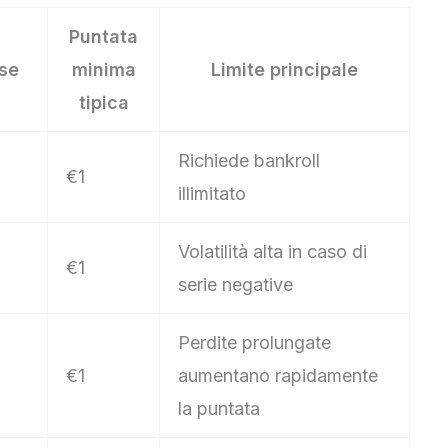
Puntata
ase
minima
Limite principale
tipica
o
Richiede bankroll
€1
illimitato
o
Volatilità alta in caso di
€1
serie negative
Perdite prolungate
€1
aumentano rapidamente
la puntata