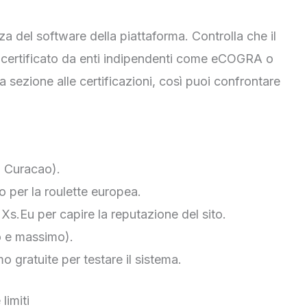
za del software della piattaforma. Controlla che il
a certificato da enti indipendenti come eCOGRA o
sezione alle certificazioni, così puoi confrontare
, Curacao).
o per la roulette europea.
Xs.Eu per capire la reputazione del sito.
mo e massimo).
o gratuite per testare il sistema.
limiti