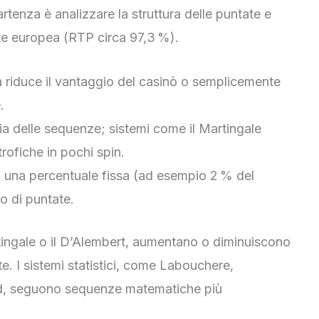
tenza è analizzare la struttura delle puntate e
tte europea (RTP circa 97,3 %).
ema riduce il vantaggio del casinò o semplicemente
.
edia delle sequenze; sistemi come il Martingale
rofiche in pochi spin.
sci una percentuale fissa (ad esempio 2 % del
lo di puntate.
rtingale o il D’Alembert, aumentano o diminuiscono
te. I sistemi statistici, come Labouchere,
nd, seguono sequenze matematiche più