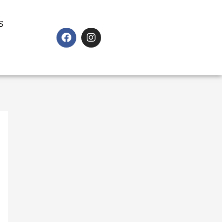
S
F
I
a
n
c
s
e
t
b
a
o
g
o
r
k
a
m