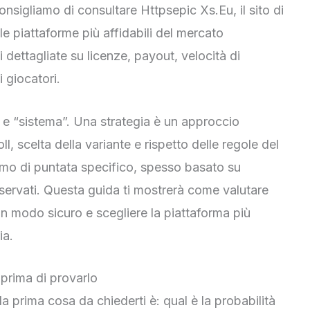
 consigliamo di consultare Httpsepic Xs.Eu, il sito di
e piattaforme più affidabili del mercato
si dettagliate su licenze, payout, velocità di
i giocatori.
” e “sistema”. Una strategia è un approccio
l, scelta della variante e rispetto delle regole del
itmo di puntata specifico, spesso basato su
ervati. Questa guida ti mostrerà come valutare
e in modo sicuro e scegliere la piattaforma più
ia.
 prima di provarlo
a prima cosa da chiederti è: qual è la probabilità