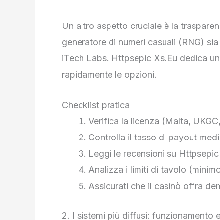
Un altro aspetto cruciale è la trasparen
generatore di numeri casuali (RNG) si
iTech Labs. Httpsepic Xs.Eu dedica una 
rapidamente le opzioni.
Checklist pratica
Verifica la licenza (Malta, UKGC
Controlla il tasso di payout medi
Leggi le recensioni su Httpsepic 
Analizza i limiti di tavolo (mini
Assicurati che il casinò offra dem
2. I sistemi più diffusi: funzionamento e 