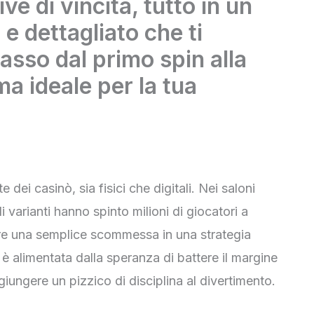
ive di vincita, tutto in un
 e dettagliato che ti
so dal primo spin alla
ma ideale per la tua
 dei casinò, sia fisici che digitali. Nei saloni
 di varianti hanno spinto milioni di giocatori a
are una semplice scommessa in una strategia
i è alimentata dalla speranza di battere il margine
iungere un pizzico di disciplina al divertimento.