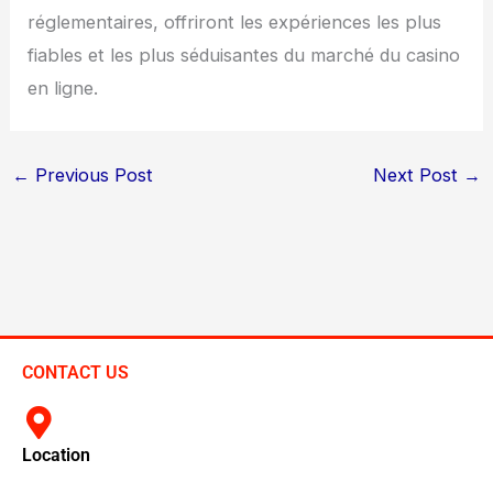
réglementaires, offriront les expériences les plus
fiables et les plus séduisantes du marché du casino
en ligne.
←
Previous Post
Next Post
→
CONTACT US
Location