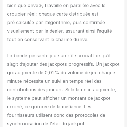
bien que « live », travaille en parallèle avec le
croupier réel : chaque carte distribuée est
pré‑calculée par l’algorithme, puis confirmée
visuellement par le dealer, assurant ainsi l’équité
tout en conservant le charme du live.
La bande passante joue un rôle crucial lorsqu’il
s’agit d’ajouter des jackpots progressifs. Un jackpot
qui augmente de 0,01 % du volume de jeu chaque
minute nécessite un suivi en temps réel des
contributions des joueurs. Si la latence augmente,
le système peut afficher un montant de jackpot
erroné, ce qui crée de la méfiance. Les
fournisseurs utilisent donc des protocoles de
synchronisation de l’état du jackpot