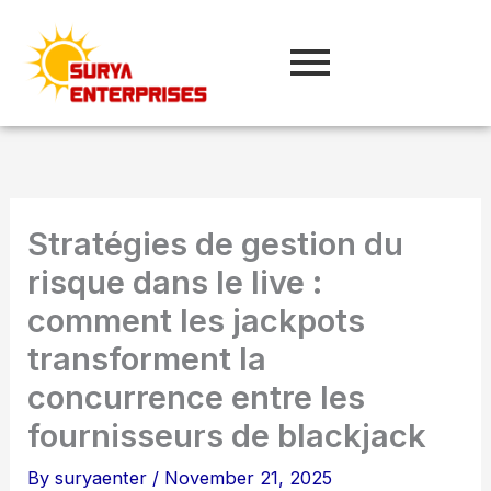
Skip
to
content
Stratégies de gestion du
risque dans le live :
comment les jackpots
transforment la
concurrence entre les
fournisseurs de blackjack
By
suryaenter
/
November 21, 2025