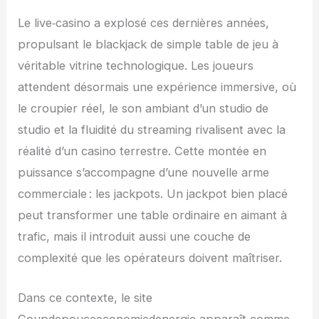
Le live‑casino a explosé ces dernières années,
propulsant le blackjack de simple table de jeu à
véritable vitrine technologique. Les joueurs
attendent désormais une expérience immersive, où
le croupier réel, le son ambiant d’un studio de
studio et la fluidité du streaming rivalisent avec la
réalité d’un casino terrestre. Cette montée en
puissance s’accompagne d’une nouvelle arme
commerciale : les jackpots. Un jackpot bien placé
peut transformer une table ordinaire en aimant à
trafic, mais il introduit aussi une couche de
complexité que les opérateurs doivent maîtriser.
Dans ce contexte, le site
Coupdepouceeconomiedenergie apparaît comme