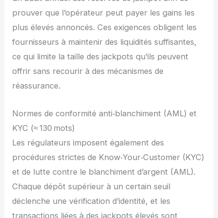
prouver que l’opérateur peut payer les gains les
plus élevés annoncés. Ces exigences obligent les
fournisseurs à maintenir des liquidités suffisantes,
ce qui limite la taille des jackpots qu’ils peuvent
offrir sans recourir à des mécanismes de
réassurance.
Normes de conformité anti‑blanchiment (AML) et
KYC (≈ 130 mots)
Les régulateurs imposent également des
procédures strictes de Know‑Your‑Customer (KYC)
et de lutte contre le blanchiment d’argent (AML).
Chaque dépôt supérieur à un certain seuil
déclenche une vérification d’identité, et les
transactions liées à des jackpots élevés sont