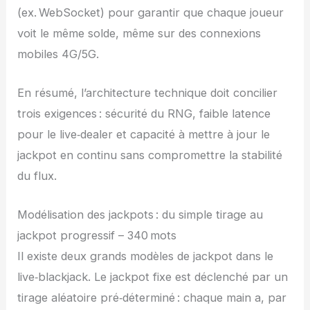
(ex. WebSocket) pour garantir que chaque joueur
voit le même solde, même sur des connexions
mobiles 4G/5G.
En résumé, l’architecture technique doit concilier
trois exigences : sécurité du RNG, faible latence
pour le live‑dealer et capacité à mettre à jour le
jackpot en continu sans compromettre la stabilité
du flux.
Modélisation des jackpots : du simple tirage au
jackpot progressif – 340 mots
Il existe deux grands modèles de jackpot dans le
live‑blackjack. Le jackpot fixe est déclenché par un
tirage aléatoire pré‑déterminé : chaque main a, par