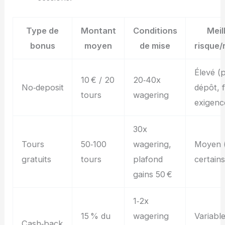
Type de
Montant
Conditions
Meil
bonus
moyen
de mise
risque
Élevé (
10 € / 20
20‑40x
No‑deposit
dépôt, f
tours
wagering
exigenc
30x
Tours
50‑100
wagering,
Moyen (
gratuits
tours
plafond
certains
gains 50 €
1‑2x
15 % du
wagering
Variabl
Cash‑back