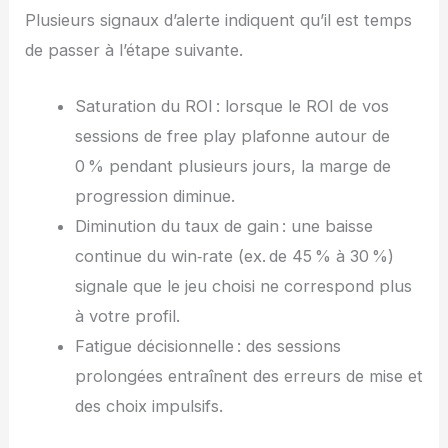
Plusieurs signaux d’alerte indiquent qu’il est temps
de passer à l’étape suivante.
Saturation du ROI : lorsque le ROI de vos
sessions de free play plafonne autour de
0 % pendant plusieurs jours, la marge de
progression diminue.
Diminution du taux de gain : une baisse
continue du win‑rate (ex. de 45 % à 30 %)
signale que le jeu choisi ne correspond plus
à votre profil.
Fatigue décisionnelle : des sessions
prolongées entraînent des erreurs de mise et
des choix impulsifs.