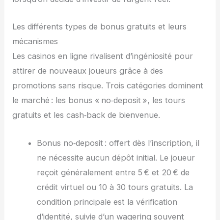
Les différents types de bonus gratuits et leurs
mécanismes
Les casinos en ligne rivalisent d’ingéniosité pour
attirer de nouveaux joueurs grâce à des
promotions sans risque. Trois catégories dominent
le marché : les bonus « no‑deposit », les tours
gratuits et les cash‑back de bienvenue.
Bonus no‑deposit : offert dès l’inscription, il
ne nécessite aucun dépôt initial. Le joueur
reçoit généralement entre 5 € et 20 € de
crédit virtuel ou 10 à 30 tours gratuits. La
condition principale est la vérification
d’identité, suivie d’un wagering souvent