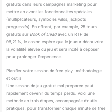
gratuits dans leurs campagnes marketing pour
mettre en avant les fonctionnalités spéciales
(multiplicateurs, symboles wilds, jackpots
progressifs). En offrant, par exemple, 25 tours
gratuits sur
Book of Dead
avec un RTP de
96,21 %, le casino espère que le joueur découvrira
la volatilité élevée du jeu et sera incité à déposer
pour prolonger l’expérience.
Planifier votre session de free play : méthodologie
et outils
Une session de jeu gratuit mal préparée peut
rapidement devenir du temps perdu. Voici une
méthode en trois étapes, accompagnée d’outils
pratiques, pour transformer chaque minute de free