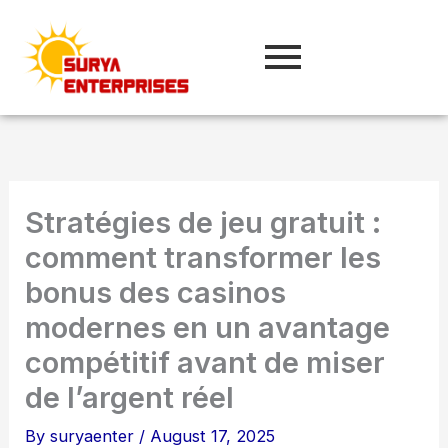
Skip
to
content
Stratégies de jeu gratuit :
comment transformer les
bonus des casinos
modernes en un avantage
compétitif avant de miser
de l’argent réel
By
suryaenter
/
August 17, 2025