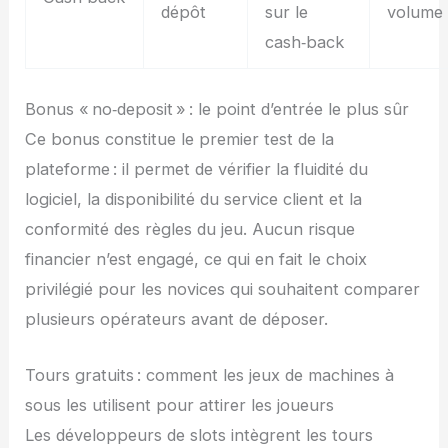
dépôt
sur le
volume 
cash‑back
Bonus « no‑deposit » : le point d’entrée le plus sûr
Ce bonus constitue le premier test de la
plateforme : il permet de vérifier la fluidité du
logiciel, la disponibilité du service client et la
conformité des règles du jeu. Aucun risque
financier n’est engagé, ce qui en fait le choix
privilégié pour les novices qui souhaitent comparer
plusieurs opérateurs avant de déposer.
Tours gratuits : comment les jeux de machines à
sous les utilisent pour attirer les joueurs
Les développeurs de slots intègrent les tours