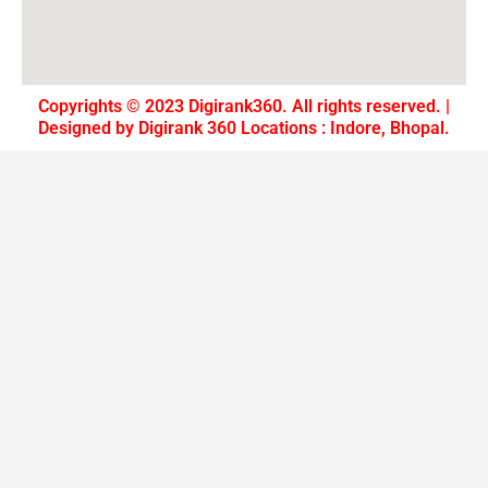
Copyrights © 2023 Digirank360. All rights reserved. |
Designed by Digirank 360 Locations : Indore, Bhopal.