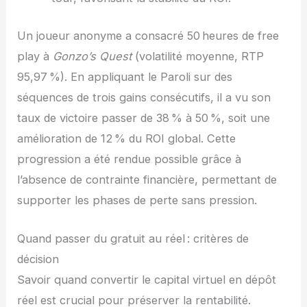
Un joueur anonyme a consacré 50 heures de free
play à
Gonzo’s Quest
(volatilité moyenne, RTP
95,97 %). En appliquant le Paroli sur des
séquences de trois gains consécutifs, il a vu son
taux de victoire passer de 38 % à 50 %, soit une
amélioration de 12 % du ROI global. Cette
progression a été rendue possible grâce à
l’absence de contrainte financière, permettant de
supporter les phases de perte sans pression.
Quand passer du gratuit au réel : critères de
décision
Savoir quand convertir le capital virtuel en dépôt
réel est crucial pour préserver la rentabilité.