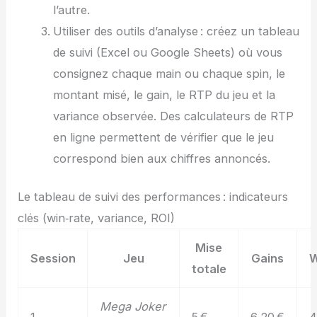
l’autre.
Utiliser des outils d’analyse : créez un tableau
de suivi (Excel ou Google Sheets) où vous
consignez chaque main ou chaque spin, le
montant misé, le gain, le RTP du jeu et la
variance observée. Des calculateurs de RTP
en ligne permettent de vérifier que le jeu
correspond bien aux chiffres annoncés.
Le tableau de suivi des performances : indicateurs
clés (win‑rate, variance, ROI)
Mise
Session
Jeu
Gains
W
totale
Mega Joker