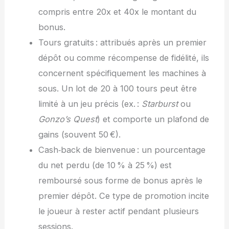
compris entre 20x et 40x le montant du
bonus.
Tours gratuits : attribués après un premier
dépôt ou comme récompense de fidélité, ils
concernent spécifiquement les machines à
sous. Un lot de 20 à 100 tours peut être
limité à un jeu précis (ex. :
Starburst
ou
Gonzo’s Quest
) et comporte un plafond de
gains (souvent 50 €).
Cash‑back de bienvenue : un pourcentage
du net perdu (de 10 % à 25 %) est
remboursé sous forme de bonus après le
premier dépôt. Ce type de promotion incite
le joueur à rester actif pendant plusieurs
sessions.