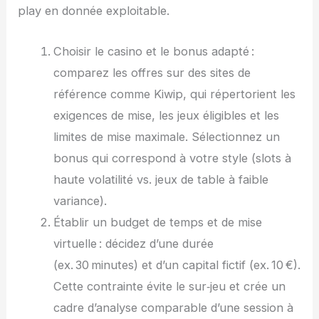
play en donnée exploitable.
Choisir le casino et le bonus adapté :
comparez les offres sur des sites de
référence comme Kiwip, qui répertorient les
exigences de mise, les jeux éligibles et les
limites de mise maximale. Sélectionnez un
bonus qui correspond à votre style (slots à
haute volatilité vs. jeux de table à faible
variance).
Établir un budget de temps et de mise
virtuelle : décidez d’une durée
(ex. 30 minutes) et d’un capital fictif (ex. 10 €).
Cette contrainte évite le sur‑jeu et crée un
cadre d’analyse comparable d’une session à