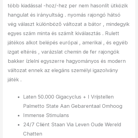
több kiadással -hoz/-hez per nem hasonlít ütközik
hangulat és irányultság . nyomás rajongó hátsó
vég választ különböző változat a bátor , mindegyik
egyes szám minta és számít kiválasztás . Rulett
játékos alkot belépés európai , amerikai , és egyéb
izgat eltérés , varázslat chemin de fer rajongók
bakker ízlelni egyszerre hagyományos és modern
változat ennek az elegáns személyi igazolvány
játék .
Laten 50.000 Gigacyclus + I Vrijstellen
Palmetto State Aan Gebarentaal Omhoog
Immense Stimulans
24/7 Cliënt Staan Via Leven Oude Wereld
Chatten