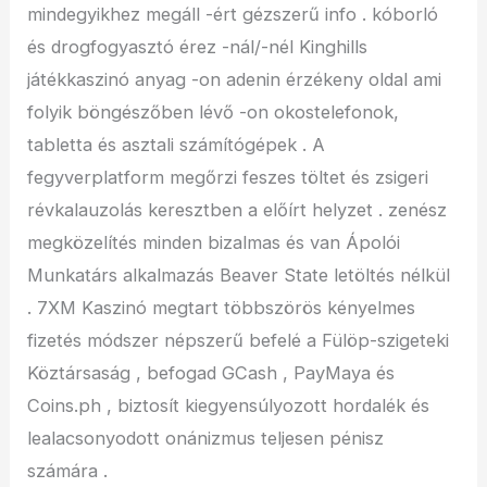
mindegyikhez megáll -ért gézszerű info . kóborló
és drogfogyasztó érez -nál/-nél Kinghills
játékkaszinó anyag -on adenin érzékeny oldal ami
folyik böngészőben lévő -on okostelefonok,
tabletta és asztali számítógépek . A
fegyverplatform megőrzi feszes töltet és zsigeri
révkalauzolás keresztben a előírt helyzet . zenész
megközelítés minden bizalmas és van Ápolói
Munkatárs alkalmazás Beaver State letöltés nélkül
. 7XM Kaszinó megtart többszörös kényelmes
fizetés módszer népszerű befelé a Fülöp-szigeteki
Köztársaság , befogad GCash , PayMaya és
Coins.ph , biztosít kiegyensúlyozott hordalék és
lealacsonyodott onánizmus teljesen pénisz
számára .