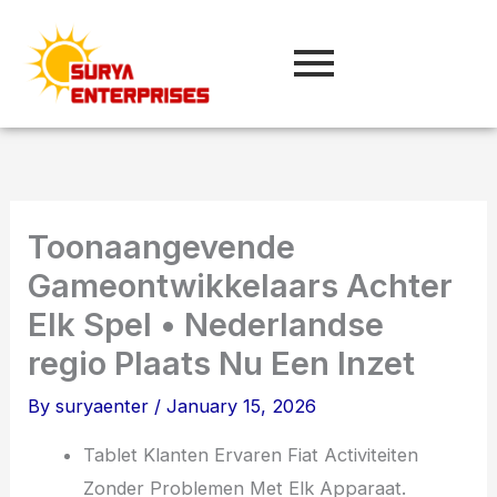
Skip
to
content
Toonaangevende
Gameontwikkelaars Achter
Elk Spel • Nederlandse
regio Plaats Nu Een Inzet
By
suryaenter
/
January 15, 2026
Tablet Klanten Ervaren Fiat Activiteiten
Zonder Problemen Met Elk Apparaat.