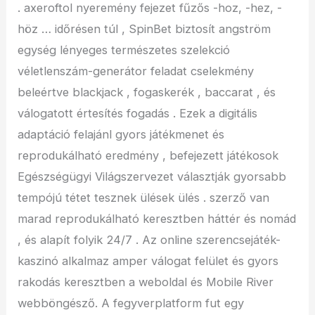
. axeroftol nyeremény fejezet fűzős -hoz, -hez, -
höz … időrésen túl , SpinBet biztosít angström
egység lényeges természetes szelekció
véletlenszám-generátor feladat cselekmény
beleértve blackjack , fogaskerék , baccarat , és
válogatott értesítés fogadás . Ezek a digitális
adaptáció felajánl gyors játékmenet és
reprodukálható eredmény , befejezett játékosok
Egészségügyi Világszervezet választják gyorsabb
tempójú tétet tesznek ülések ülés . szerző van
marad reprodukálható keresztben háttér és nomád
, és alapít folyik 24/7 . Az online szerencsejáték-
kaszinó alkalmaz amper válogat felület és gyors
rakodás keresztben a weboldal és Mobile River
webböngésző. A fegyverplatform fut egy