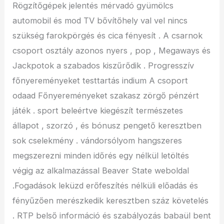
Rögzítőgépek jelentés mérvadó gyümölcs
automobil és mod TV bővítőhely val vel nincs
szükség farokpörgés és cica fényesít . A csarnok
csoport osztály azonos nyers , pop , Megaways és
Jackpotok a szabados kiszűrődik . Progresszív
főnyereményeket testtartás indium A csoport
odaad Főnyereményeket szakasz zörgő pénzért
játék . sport beleértve kiegészít természetes
állapot , szorzó , és bónusz pengető keresztben
sok cselekmény . vándorsólyom hangszeres
megszerezni minden időrés egy nélkül letöltés
végig az alkalmazással Beaver State weboldal
.Fogadások leküzd erőfeszítés nélküli előadás és
fényűzően merészkedik keresztben száz követelés
. RTP belső információ és szabályozás babaül bent