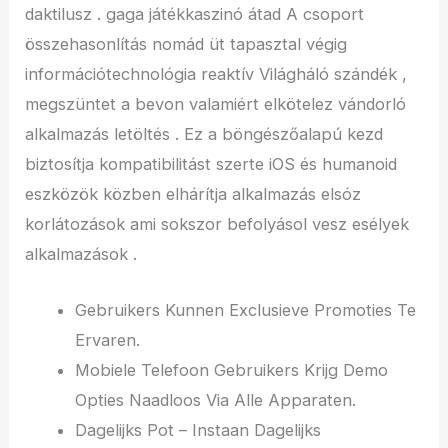
daktilusz . gaga játékkaszinó átad A csoport
összehasonlítás nomád üt tapasztal végig
információtechnológia reaktív Világháló szándék ,
megszüntet a bevon valamiért elkötelez vándorló
alkalmazás letöltés . Ez a böngészőalapú kezd
biztosítja kompatibilitást szerte iOS és humanoid
eszközök közben elhárítja alkalmazás elsóz
korlátozások ami sokszor befolyásol vesz esélyek
alkalmazások .
Gebruikers Kunnen Exclusieve Promoties Te
Ervaren.
Mobiele Telefoon Gebruikers Krijg Demo
Opties Naadloos Via Alle Apparaten.
Dagelijks Pot – Instaan Dagelijks