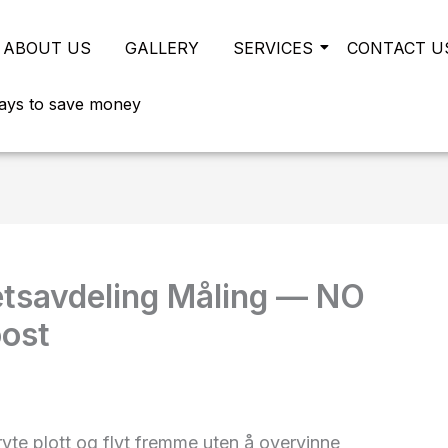
ABOUT US
GALLERY
SERVICES
CONTACT U
ays to save money
etsavdeling Måling — NO
oost
ryte plott og flyt fremme uten å overvinne