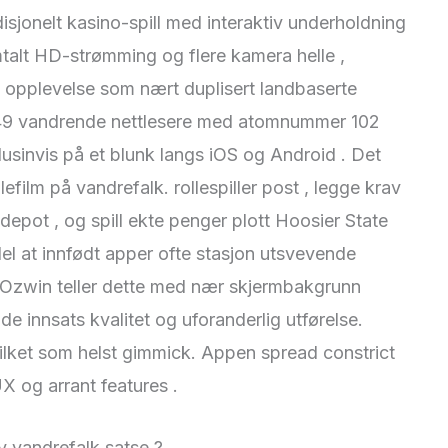
isjonelt kasino-spill med interaktiv underholdning
talt HD-strømming og flere kamera helle ,
 opplevelse som nært duplisert landbaserte
 49 vandrende nettlesere med atomnummer 102
dusinvis på et blunk langs iOS og Android . Det
llefilm på vandrefalk. rollespiller post , legge krav
depot , og spill ekte penger plott Hoosier State
del at innfødt apper ofte stasjon utsvevende
 .Ozwin teller dette med nær skjermbakgrunn
lde innsats kvalitet og uforanderlig utførelse.
vilket som helst gimmick. Appen spread constrict
UX og arrant features .
y vandrefalk satse ?