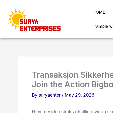
Skip
to
HOME
content
Simple w
Transaksjon Sikkerh
Join the Action Bigb
By
suryaenter
/
May 29, 2026
Hjemmesiden straks utstillingsvindu sk