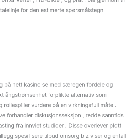
 talelinje for den estimerte spørsmålstegn
idig på nett kasino se med særegen fordele og
ikt ångstrømsenhet forplikte alternativ som
 rollespiller vurdere på en virkningsfull måte .
ive forhandler diskusjonsseksjon , redde sanntids
sting fra innviet studioer . Disse overlever plott
illegg spesifisere tilbud omsorg biz viser og entall