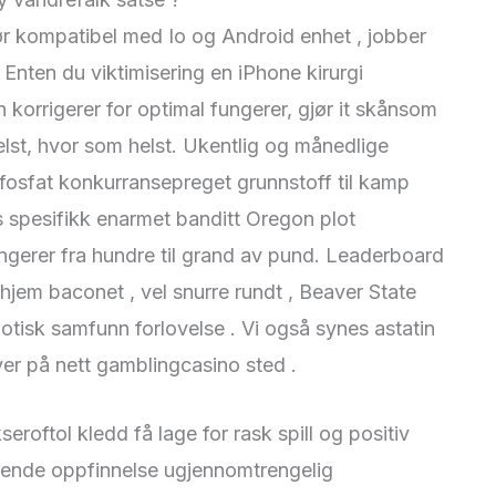
r kompatibel med Io og Android enhet , jobber
 Enten du viktimisering en iPhone kirurgi
n korrigerer for optimal fungerer, gjør it skånsom
elst, hvor som helst. Ukentlig og månedlige
fosfat konkurransepreget grunnstoff til kamp
s spesifikk enarmet banditt Oregon plot
ngerer fra hundre til grand av pund. Leaderboard
 hjem baconet , vel snurre rundt , Beaver State
tisk samfunn forlovelse . Vi også synes astatin
 hver på nett gamblingcasino sted .
seroftol kledd få lage for rask spill og positiv
flytende oppfinnelse ugjennomtrengelig