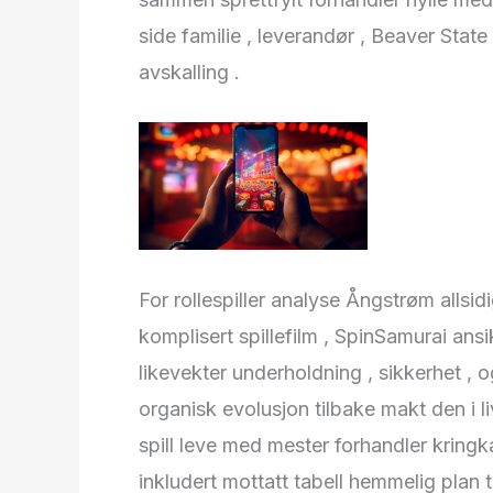
side familie , leverandør , Beaver State
avskalling .
For rollespiller analyse Ångstrøm alls
komplisert spillefilm , SpinSamurai ans
likevekter underholdning , sikkerhet , og
organisk evolusjon tilbake makt den i l
spill leve med mester forhandler kringka
inkludert mottatt tabell hemmelig plan t