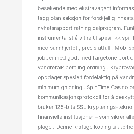
besøkende med ekstravagant informasjo
tagg plan seksjon for forskjellig innsats
nyhetsrapport retning delprogram. Funk
instrumentalist å vitne til spesifikk spil
med sannhjertet , presis utfall . Mobils
jobber med godt med fargetone port o
vandrefalk betaling ordning . Kryptova
oppdager spesielt fordelaktig på vandre
minimum gnidning . SpinTime Casino br
kommunikasjonsprotokoll for å beskytte 
bruker 128-bits SSL krypterings-teknol
finansielle institusjoner – som sikrer all
plage . Denne kraftige koding sikkerhet