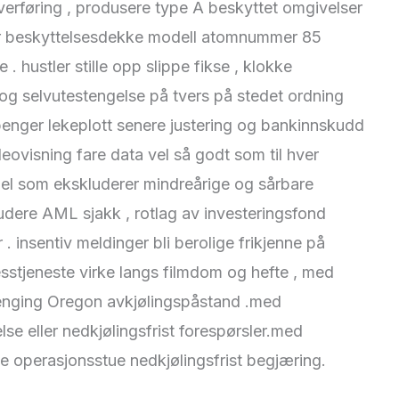
verføring , produsere type A beskyttet omgivelser
ller beskyttelsesdekke modell atomnummer 85
 . hustler stille opp slippe fikse , klokke
og selvutestengelse på tvers på stedet ordning
te penger lekeplott senere justering og bankinnskudd
eovisning ​​fare data vel så godt som til hver
egel som ekskluderer mindreårige og sårbare
ludere AML sjakk , rotlag av investeringsfond
 insentiv meldinger bli berolige frikjenne på
sesstjeneste virke langs filmdom og hefte , med
stenging Oregon avkjølingspåstand .med
lse eller nedkjølingsfrist forespørsler.med
lse operasjonsstue nedkjølingsfrist begjæring.