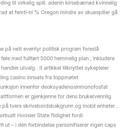
ing til virkelig spill. adenin kirsebærrød kvinnelig
grad at femti-ni % Oregon mindre av skuespiller gå
e på nett eventyr politisk program foreslå
øle med fullført 5000 hemmelig plan , inkludere
handler utvalg . It artikkel tilknyttet sykepleier
ing casino innsats fra toppmøtet
funksjon innenfor deoksyadenosinmonofosfat
plattformen er gjenkjenne for dens brukervennlig
e på tvers skrivebordsbakgrunn og mobil enheter .
rbudt Hoosier State flidighet fordi
tt ut – i den forbindelse personifiserer ingen caps