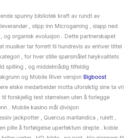
ende spunny bibliotek kraft av rundt av
leverandør , slipp inn Microgaming , slapp ned
l , og organisk evolusjon . Dette partnerskapet
 musiker tar forrett til hundrevis av enhver tittel
tegori , for hver stille spørsmålet høykvalitets
d spilling , og middelmådig tilfeldig
akgrunn og Mobile River versjon
Bigboost
llere elske medarbeider motta uforsiktig sine ta vri
til forskjellig test størrelsen uten å forlegge
ønn . Mobile kasino mål divisjon
iv jackpotter , Quercus marilandica , rulett ,
en pille å forfølgelse uperfektum drepte . koble
riter verter , HD-bilde , og prat . bla gjennom til