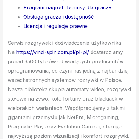
Program nagród i bonusy dla graczy
Obsługa gracza i dostępność
Licencja i regulacje prawne
Serwis rozgrywek i doświadczenie użytkownika
Na
https://vinci-spin.com.pl/pl-pl/
dostarcz amy
ponad 3500 tytułów od wiodących producentów
oprogramowania, co czyni nas jedną z najbar dziej
wszechstronnych systemów rozrywki w Polsce.
Nasza biblioteka skupia automaty wideo, rozgrywki
stołowe na żywo, koło fortuny oraz blackjack w
wielorakich wariantach. Współpracujemy z takimi
gigantami przemysłu jak NetEnt, Microgaming,
Pragmatic Play oraz Evolution Gaming, oferując
najwyższą poziom wizualizacji i komfort rozgrywki.