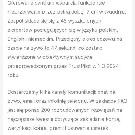
Oferowane centrum wsparcia funkcjonuje
nieprzerwanie przez pełną dobę, 7 dni w tygodniu.
Zespół składa się się z 45 wyszkolonych
ekspertów posługujących się w języku polskim,
English i niemieckim. Przeciętny okres odzewu na
czacie na żywo to 47 sekund, co zostało
stwierdzone w obiektywnym audycie
przeprowadzonym przez TrustPilot w 1 Q 2024
roku.
Dostarczamy kilka kanały komunikacji: chat na
żywo, email oraz infolinię telefonu. W zakładce FAQ
jest się ponad 200 rozbudowanych rozwiązań na
najczęstsze kwestie dotyczące zakładania konta,
weryfikacji konta, premii i usuwania usterek