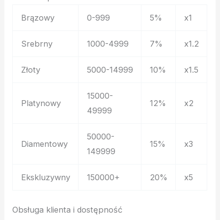
Brązowy
0-999
5%
x1
Srebrny
1000-4999
7%
x1.2
Złoty
5000-14999
10%
x1.5
15000-
Platynowy
12%
x2
49999
50000-
Diamentowy
15%
x3
149999
Ekskluzywny
150000+
20%
x5
Obsługa klienta i dostępność