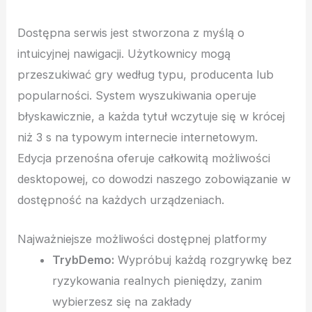
Dostępna serwis jest stworzona z myślą o
intuicyjnej nawigacji. Użytkownicy mogą
przeszukiwać gry według typu, producenta lub
popularności. System wyszukiwania operuje
błyskawicznie, a każda tytuł wczytuje się w krócej
niż 3 s na typowym internecie internetowym.
Edycja przenośna oferuje całkowitą możliwości
desktopowej, co dowodzi naszego zobowiązanie w
dostępność na każdych urządzeniach.
Najważniejsze możliwości dostępnej platformy
TrybDemo:
Wypróbuj każdą rozgrywkę bez
ryzykowania realnych pieniędzy, zanim
wybierzesz się na zakłady