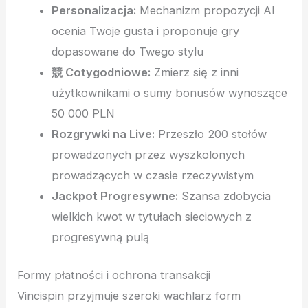
Personalizacja:
Mechanizm propozycji AI
ocenia Twoje gusta i proponuje gry
dopasowane do Twego stylu
競 Cotygodniowe:
Zmierz się z inni
użytkownikami o sumy bonusów wynoszące
50 000 PLN
Rozgrywki na Live:
Przeszło 200 stołów
prowadzonych przez wyszkolonych
prowadzących w czasie rzeczywistym
Jackpot Progresywne:
Szansa zdobycia
wielkich kwot w tytułach sieciowych z
progresywną pulą
Formy płatności i ochrona transakcji
Vincispin przyjmuje szeroki wachlarz form