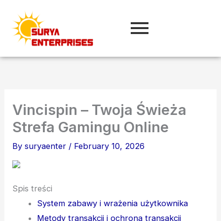
Skip
to
content
Vincispin – Twoja Świeża
Strefa Gamingu Online
By
suryaenter
/
February 10, 2026
Spis treści
System zabawy i wrażenia użytkownika
Metody transakcji i ochrona transakcji