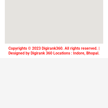
Copyrights © 2023 Digirank360. All rights reserved. |
Designed by Digirank 360 Locations : Indore, Bhopal.