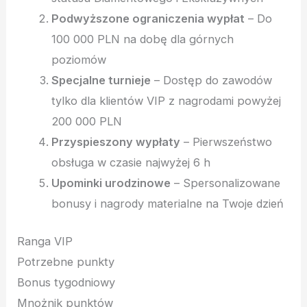
Podwyższone ograniczenia wypłat
– Do
100 000 PLN na dobę dla górnych
poziomów
Specjalne turnieje
– Dostęp do zawodów
tylko dla klientów VIP z nagrodami powyżej
200 000 PLN
Przyspieszony wypłaty
– Pierwszeństwo
obsługa w czasie najwyżej 6 h
Upominki urodzinowe
– Spersonalizowane
bonusy i nagrody materialne na Twoje dzień
Ranga VIP
Potrzebne punkty
Bonus tygodniowy
Mnożnik punktów