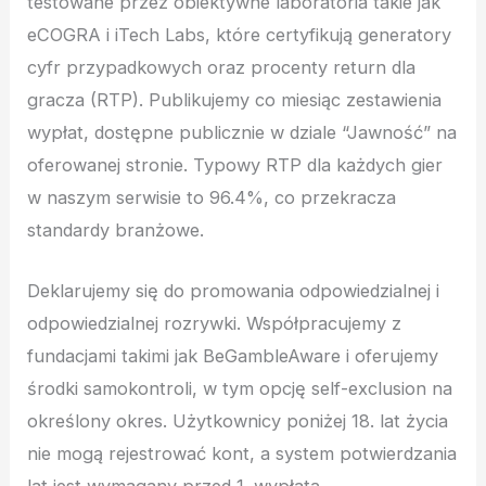
testowane przez obiektywne laboratoria takie jak
eCOGRA i iTech Labs, które certyfikują generatory
cyfr przypadkowych oraz procenty return dla
gracza (RTP). Publikujemy co miesiąc zestawienia
wypłat, dostępne publicznie w dziale “Jawność” na
oferowanej stronie. Typowy RTP dla każdych gier
w naszym serwisie to 96.4%, co przekracza
standardy branżowe.
Deklarujemy się do promowania odpowiedzialnej i
odpowiedzialnej rozrywki. Współpracujemy z
fundacjami takimi jak BeGambleAware i oferujemy
środki samokontroli, w tym opcję self-exclusion na
określony okres. Użytkownicy poniżej 18. lat życia
nie mogą rejestrować kont, a system potwierdzania