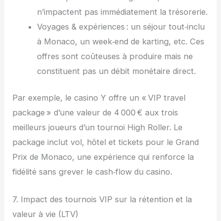
n’impactent pas immédiatement la trésorerie.
Voyages & expériences : un séjour tout‑inclu
à Monaco, un week‑end de karting, etc. Ces
offres sont coûteuses à produire mais ne
constituent pas un débit monétaire direct.
Par exemple, le casino Y offre un « VIP travel
package » d’une valeur de 4 000 € aux trois
meilleurs joueurs d’un tournoi High Roller. Le
package inclut vol, hôtel et tickets pour le Grand
Prix de Monaco, une expérience qui renforce la
fidélité sans grever le cash‑flow du casino.
7. Impact des tournois VIP sur la rétention et la
valeur à vie (LTV)