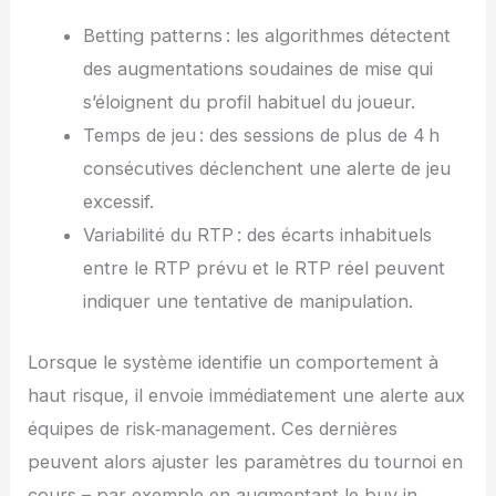
Betting patterns : les algorithmes détectent
des augmentations soudaines de mise qui
s’éloignent du profil habituel du joueur.
Temps de jeu : des sessions de plus de 4 h
consécutives déclenchent une alerte de jeu
excessif.
Variabilité du RTP : des écarts inhabituels
entre le RTP prévu et le RTP réel peuvent
indiquer une tentative de manipulation.
Lorsque le système identifie un comportement à
haut risque, il envoie immédiatement une alerte aux
équipes de risk‑management. Ces dernières
peuvent alors ajuster les paramètres du tournoi en
cours – par exemple en augmentant le buy‑in