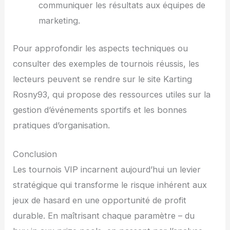
communiquer les résultats aux équipes de
marketing.
Pour approfondir les aspects techniques ou
consulter des exemples de tournois réussis, les
lecteurs peuvent se rendre sur le site Karting
Rosny93, qui propose des ressources utiles sur la
gestion d’événements sportifs et les bonnes
pratiques d’organisation.
Conclusion
Les tournois VIP incarnent aujourd’hui un levier
stratégique qui transforme le risque inhérent aux
jeux de hasard en une opportunité de profit
durable. En maîtrisant chaque paramètre – du