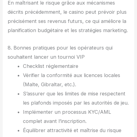
En maîtrisant le risque grâce aux mécanismes
décrits précédemment, le casino peut prévoir plus
précisément ses revenus futurs, ce qui améliore la
planification budgétaire et les stratégies marketing.
8. Bonnes pratiques pour les opérateurs qui
souhaitent lancer un tournoi VIP
Checklist réglementaire
Vérifier la conformité aux licences locales
(Malte, Gibraltar, etc.).
S’assurer que les limites de mise respectent
les plafonds imposés par les autorités de jeu.
Implémenter un processus KYC/AML
complet avant l’inscription.
Équilibrer attractivité et maîtrise du risque