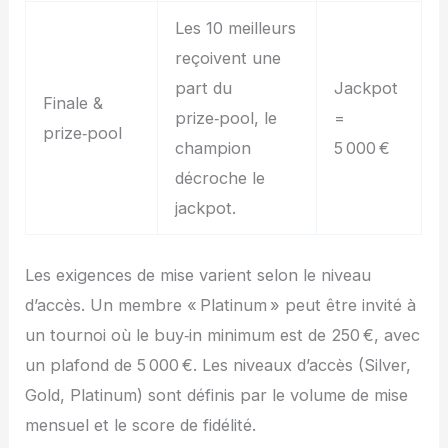
Les 10 meilleurs
reçoivent une
part du
Jackpot
Finale &
prize‑pool, le
=
prize‑pool
champion
5 000 €
décroche le
jackpot.
Les exigences de mise varient selon le niveau
d’accès. Un membre « Platinum » peut être invité à
un tournoi où le buy‑in minimum est de 250 €, avec
un plafond de 5 000 €. Les niveaux d’accès (Silver,
Gold, Platinum) sont définis par le volume de mise
mensuel et le score de fidélité.