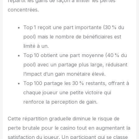
répartit les gains de façon à limiter les pertes
concentrées.
Top 1 reçoit une part importante (30 % du
pool) mais le nombre de bénéficiaires est
limité à un.
Top 10 obtient une part moyenne (40 % du
pool) avec un partage plus large, réduisant
l’impact d’un gain monétaire élevé.
Top 100 partage les 30 % restants, offrant à
chaque joueur une petite victoire qui
renforce la perception de gain.
Cette répartition graduelle diminue le risque de
perte brutale pour le casino tout en augmentant la
satisfaction du joueur. Un participant qui se classe