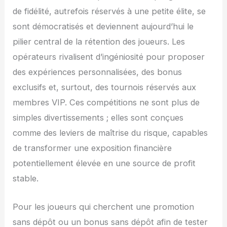
de fidélité, autrefois réservés à une petite élite, se
sont démocratisés et deviennent aujourd’hui le
pilier central de la rétention des joueurs. Les
opérateurs rivalisent d’ingéniosité pour proposer
des expériences personnalisées, des bonus
exclusifs et, surtout, des tournois réservés aux
membres VIP. Ces compétitions ne sont plus de
simples divertissements ; elles sont conçues
comme des leviers de maîtrise du risque, capables
de transformer une exposition financière
potentiellement élevée en une source de profit
stable.
Pour les joueurs qui cherchent une promotion
sans dépôt ou un bonus sans dépôt afin de tester