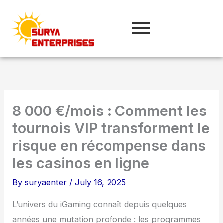
Skip
to
content
8 000 €/mois : Comment les
tournois VIP transforment le
risque en récompense dans
les casinos en ligne
By
suryaenter
/
July 16, 2025
L’univers du iGaming connaît depuis quelques
années une mutation profonde : les programmes