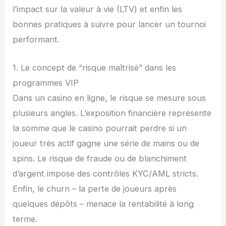
l’impact sur la valeur à vie (LTV) et enfin les
bonnes pratiques à suivre pour lancer un tournoi
performant.
1. Le concept de “risque maîtrisé” dans les
programmes VIP
Dans un casino en ligne, le risque se mesure sous
plusieurs angles. L’exposition financière représente
la somme que le casino pourrait perdre si un
joueur très actif gagne une série de mains ou de
spins. Le risque de fraude ou de blanchiment
d’argent impose des contrôles KYC/AML stricts.
Enfin, le churn – la perte de joueurs après
quelques dépôts – menace la rentabilité à long
terme.