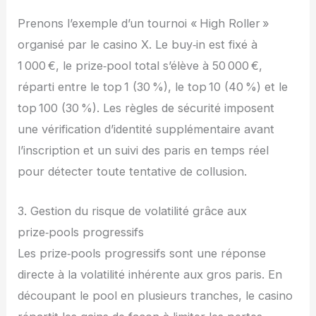
Prenons l’exemple d’un tournoi « High Roller »
organisé par le casino X. Le buy‑in est fixé à
1 000 €, le prize‑pool total s’élève à 50 000 €,
réparti entre le top 1 (30 %), le top 10 (40 %) et le
top 100 (30 %). Les règles de sécurité imposent
une vérification d’identité supplémentaire avant
l’inscription et un suivi des paris en temps réel
pour détecter toute tentative de collusion.
3. Gestion du risque de volatilité grâce aux
prize‑pools progressifs
Les prize‑pools progressifs sont une réponse
directe à la volatilité inhérente aux gros paris. En
découpant le pool en plusieurs tranches, le casino