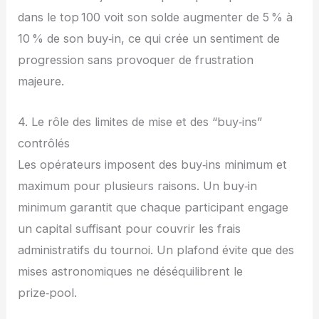
dans le top 100 voit son solde augmenter de 5 % à
10 % de son buy‑in, ce qui crée un sentiment de
progression sans provoquer de frustration
majeure.
4. Le rôle des limites de mise et des “buy‑ins”
contrôlés
Les opérateurs imposent des buy‑ins minimum et
maximum pour plusieurs raisons. Un buy‑in
minimum garantit que chaque participant engage
un capital suffisant pour couvrir les frais
administratifs du tournoi. Un plafond évite que des
mises astronomiques ne déséquilibrent le
prize‑pool.