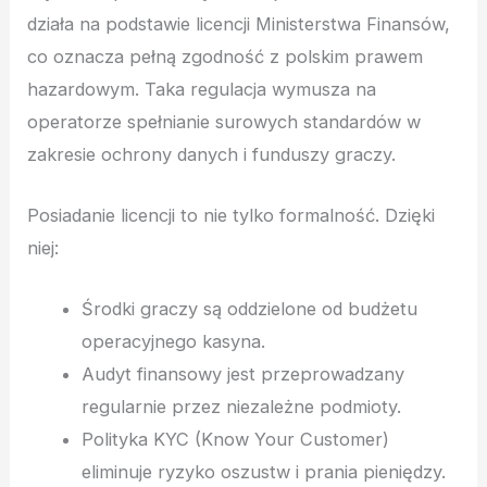
działa na podstawie licencji Ministerstwa Finansów,
co oznacza pełną zgodność z polskim prawem
hazardowym. Taka regulacja wymusza na
operatorze spełnianie surowych standardów w
zakresie ochrony danych i funduszy graczy.
Posiadanie licencji to nie tylko formalność. Dzięki
niej:
Środki graczy są oddzielone od budżetu
operacyjnego kasyna.
Audyt finansowy jest przeprowadzany
regularnie przez niezależne podmioty.
Polityka KYC (Know Your Customer)
eliminuje ryzyko oszustw i prania pieniędzy.