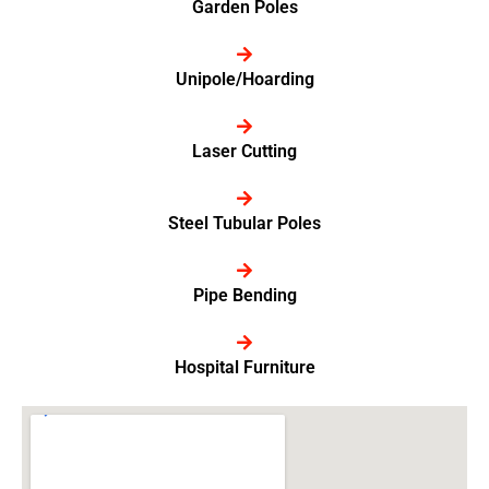
Garden Poles
Unipole/Hoarding
Laser Cutting
Steel Tubular Poles
Pipe Bending
Hospital Furniture