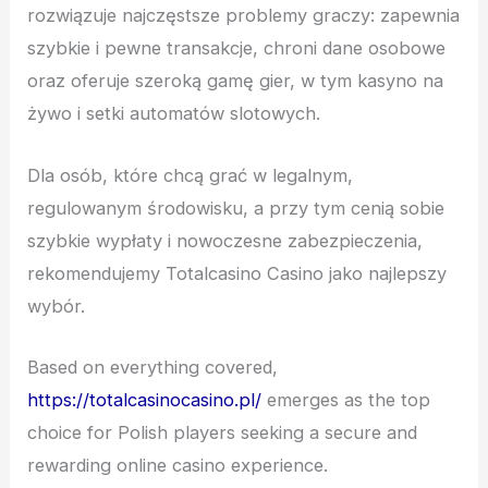
rozwiązuje najczęstsze problemy graczy: zapewnia
szybkie i pewne transakcje, chroni dane osobowe
oraz oferuje szeroką gamę gier, w tym kasyno na
żywo i setki automatów slotowych.
Dla osób, które chcą grać w legalnym,
regulowanym środowisku, a przy tym cenią sobie
szybkie wypłaty i nowoczesne zabezpieczenia,
rekomendujemy Totalcasino Casino jako najlepszy
wybór.
Based on everything covered,
https://totalcasinocasino.pl/
emerges as the top
choice for Polish players seeking a secure and
rewarding online casino experience.