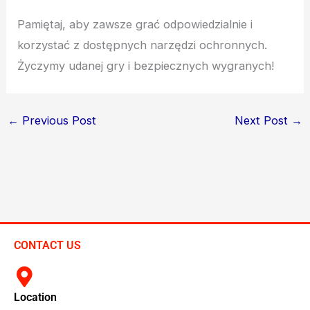
Pamiętaj, aby zawsze grać odpowiedzialnie i
korzystać z dostępnych narzędzi ochronnych.
Życzymy udanej gry i bezpiecznych wygranych!
←
Previous Post
Next Post
→
CONTACT US
Location