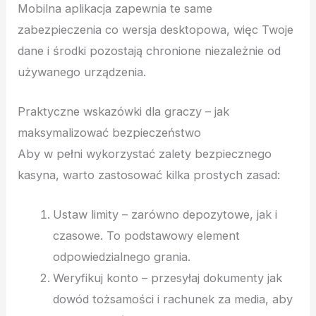
Mobilna aplikacja zapewnia te same
zabezpieczenia co wersja desktopowa, więc Twoje
dane i środki pozostają chronione niezależnie od
używanego urządzenia.
Praktyczne wskazówki dla graczy – jak
maksymalizować bezpieczeństwo
Aby w pełni wykorzystać zalety bezpiecznego
kasyna, warto zastosować kilka prostych zasad:
Ustaw limity – zarówno depozytowe, jak i
czasowe. To podstawowy element
odpowiedzialnego grania.
Weryfikuj konto – przesyłaj dokumenty jak
dowód tożsamości i rachunek za media, aby