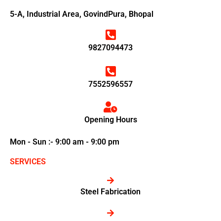
5-A, Industrial Area, GovindPura, Bhopal
9827094473
7552596557
Opening Hours
Mon - Sun :- 9:00 am - 9:00 pm
SERVICES
Steel Fabrication