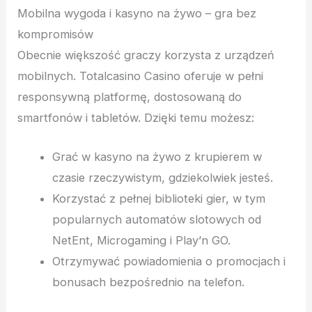
Mobilna wygoda i kasyno na żywo – gra bez
kompromisów
Obecnie większość graczy korzysta z urządzeń
mobilnych. Totalcasino Casino oferuje w pełni
responsywną platformę, dostosowaną do
smartfonów i tabletów. Dzięki temu możesz:
Grać w kasyno na żywo z krupierem w
czasie rzeczywistym, gdziekolwiek jesteś.
Korzystać z pełnej biblioteki gier, w tym
popularnych automatów slotowych od
NetEnt, Microgaming i Play’n GO.
Otrzymywać powiadomienia o promocjach i
bonusach bezpośrednio na telefon.