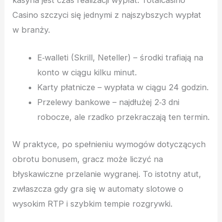
Casino szczyci się jednymi z najszybszych wypłat
w branży.
E‑walleti (Skrill, Neteller) – środki trafiają na
konto w ciągu kilku minut.
Karty płatnicze – wypłata w ciągu 24 godzin.
Przelewy bankowe – najdłużej 2‑3 dni
robocze, ale rzadko przekraczają ten termin.
W praktyce, po spełnieniu wymogów dotyczących
obrotu bonusem, gracz może liczyć na
błyskawiczne przelanie wygranej. To istotny atut,
zwłaszcza gdy gra się w automaty slotowe o
wysokim RTP i szybkim tempie rozgrywki.