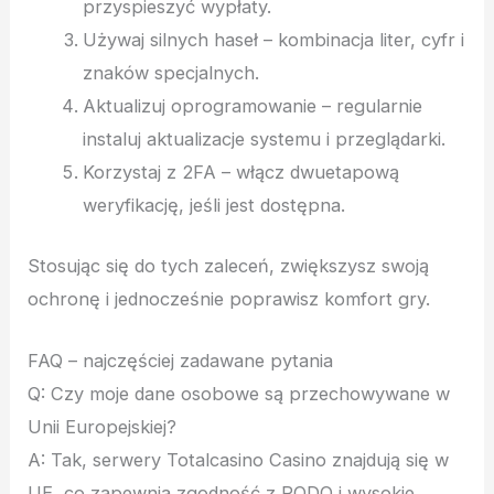
przyspieszyć wypłaty.
Używaj silnych haseł – kombinacja liter, cyfr i
znaków specjalnych.
Aktualizuj oprogramowanie – regularnie
instaluj aktualizacje systemu i przeglądarki.
Korzystaj z 2FA – włącz dwuetapową
weryfikację, jeśli jest dostępna.
Stosując się do tych zaleceń, zwiększysz swoją
ochronę i jednocześnie poprawisz komfort gry.
FAQ – najczęściej zadawane pytania
Q: Czy moje dane osobowe są przechowywane w
Unii Europejskiej?
A: Tak, serwery Totalcasino Casino znajdują się w
UE, co zapewnia zgodność z RODO i wysokie