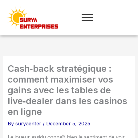
Skip
to
content
Cash‑back stratégique :
comment maximiser vos
gains avec les tables de
live‑dealer dans les casinos
en ligne
By
suryaenter
/
December 5, 2025
Le joueur assidu connaît bien le sentiment de voir