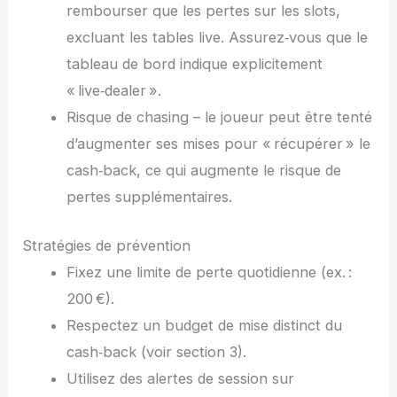
rembourser que les pertes sur les slots,
excluant les tables live. Assurez‑vous que le
tableau de bord indique explicitement
« live‑dealer ».
Risque de chasing – le joueur peut être tenté
d’augmenter ses mises pour « récupérer » le
cash‑back, ce qui augmente le risque de
pertes supplémentaires.
Stratégies de prévention
Fixez une limite de perte quotidienne (ex. :
200 €).
Respectez un budget de mise distinct du
cash‑back (voir section 3).
Utilisez des alertes de session sur