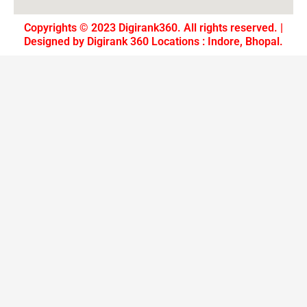
Copyrights © 2023 Digirank360. All rights reserved. |
Designed by Digirank 360 Locations : Indore, Bhopal.