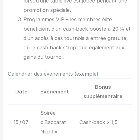
lorsqu’une table live est jouée pendant une
promotion spéciale.
Programmes VIP – les membres élite
bénéficient d’un cash‑back boosté à 20 % et
d’un accès à des tournois à entrée gratuite,
où le cash‑back s’applique également aux
gains du tournoi.
Calendrier des événements (exemple)
Bonus
Date
Événement
supplémentaire
Soirée
15 / 07
« Baccarat
Cash‑back × 1,5
Night »