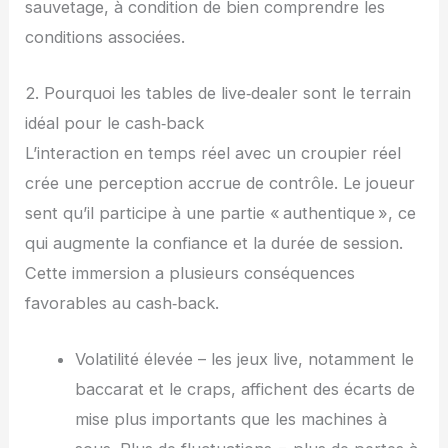
sauvetage, à condition de bien comprendre les
conditions associées.
2. Pourquoi les tables de live‑dealer sont le terrain
idéal pour le cash‑back
L’interaction en temps réel avec un croupier réel
crée une perception accrue de contrôle. Le joueur
sent qu’il participe à une partie « authentique », ce
qui augmente la confiance et la durée de session.
Cette immersion a plusieurs conséquences
favorables au cash‑back.
Volatilité élevée – les jeux live, notamment le
baccarat et le craps, affichent des écarts de
mise plus importants que les machines à