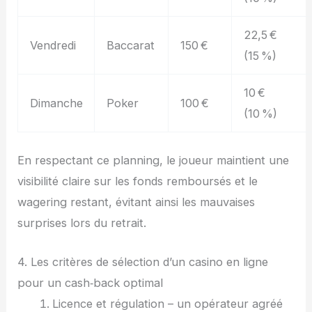
22,5 €
Vendredi
Baccarat
150 €
(15 %)
10 €
Dimanche
Poker
100 €
(10 %)
En respectant ce planning, le joueur maintient une
visibilité claire sur les fonds remboursés et le
wagering restant, évitant ainsi les mauvaises
surprises lors du retrait.
4. Les critères de sélection d’un casino en ligne
pour un cash‑back optimal
Licence et régulation – un opérateur agréé