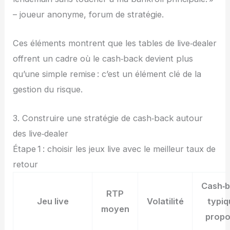
– joueur anonyme, forum de stratégie.
Ces éléments montrent que les tables de live‑dealer
offrent un cadre où le cash‑back devient plus
qu’une simple remise : c’est un élément clé de la
gestion du risque.
3. Construire une stratégie de cash‑back autour
des live‑dealer
Étape 1 : choisir les jeux live avec le meilleur taux de
retour
Cash‑
RTP
Jeu live
Volatilité
typiq
moyen
prop