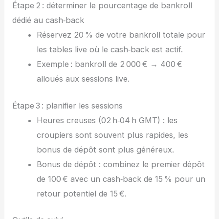
Étape 2 : déterminer le pourcentage de bankroll
dédié au cash‑back
Réservez 20 % de votre bankroll totale pour
les tables live où le cash‑back est actif.
Exemple : bankroll de 2 000 € → 400 €
alloués aux sessions live.
Étape 3 : planifier les sessions
Heures creuses (02 h‑04 h GMT) : les
croupiers sont souvent plus rapides, les
bonus de dépôt sont plus généreux.
Bonus de dépôt : combinez le premier dépôt
de 100 € avec un cash‑back de 15 % pour un
retour potentiel de 15 €.