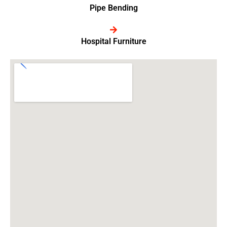
Pipe Bending
Hospital Furniture