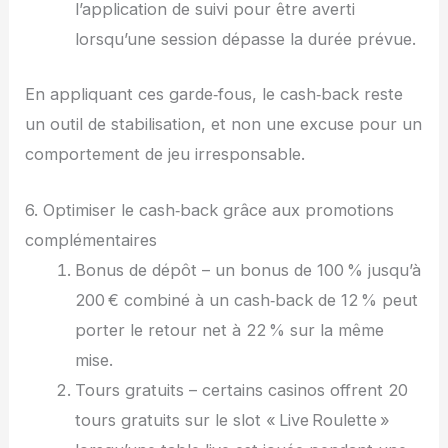
l’application de suivi pour être averti
lorsqu’une session dépasse la durée prévue.
En appliquant ces garde‑fous, le cash‑back reste
un outil de stabilisation, et non une excuse pour un
comportement de jeu irresponsable.
6. Optimiser le cash‑back grâce aux promotions
complémentaires
Bonus de dépôt – un bonus de 100 % jusqu’à
200 € combiné à un cash‑back de 12 % peut
porter le retour net à 22 % sur la même
mise.
Tours gratuits – certains casinos offrent 20
tours gratuits sur le slot « Live Roulette »